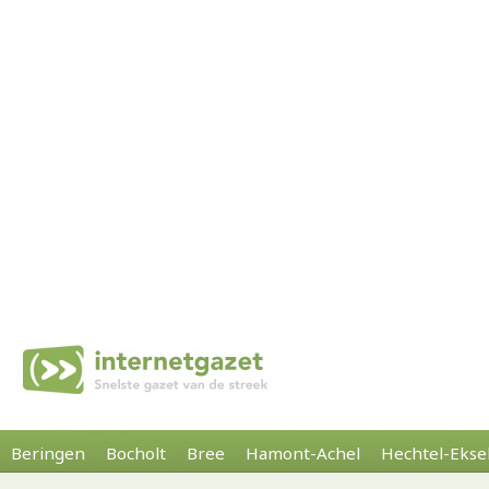
Beringen
Bocholt
Bree
Hamont-Achel
Hechtel-Ekse