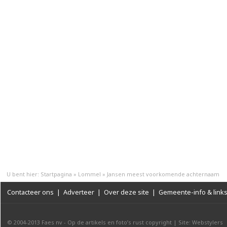
U bent hier:
Startpagina
»
Lommel
»
Jansen meest voorkomende achternaam
Contacteer ons
|
Adverteer
|
Over deze site
|
Gemeente-info & link
© 2004-2013
Faes nv
-
Op de artikels en foto’s rust copyright
|
Site: Webstylers