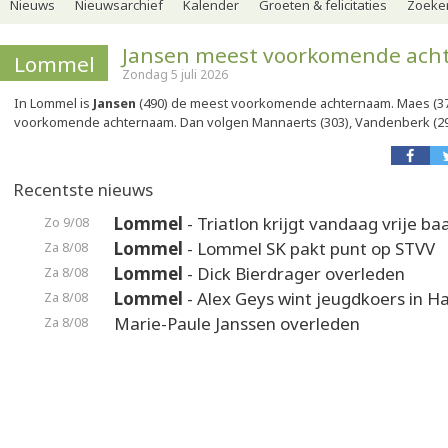
Nieuws
Nieuwsarchief
Kalender
Groeten & felicitaties
Zoeker
Jansen meest voorkomende ac
Lommel
Zondag 5 juli 2026
In Lommel is
Jansen
(490) de meest voorkomende achternaam. Maes (37
voorkomende achternaam. Dan volgen Mannaerts (303), Vandenberk (293
Recentste nieuws
Lommel
- Triatlon krijgt vandaag vrije ba
Zo 9/08
Lommel
- Lommel SK pakt punt op STVV
Za 8/08
Lommel
- Dick Bierdrager overleden
Za 8/08
Lommel
- Alex Geys wint jeugdkoers in 
Za 8/08
Marie-Paule Janssen overleden
Za 8/08