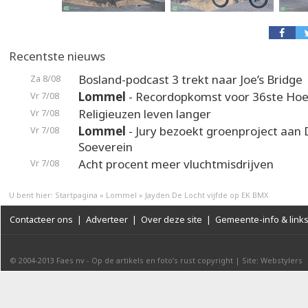
Recentste nieuws
Bosland-podcast 3 trekt naar Joe’s Bridge
Za 8/08
Lommel
- Recordopkomst voor 36ste Hoek
Vr 7/08
Religieuzen leven langer
Vr 7/08
Lommel
- Jury bezoekt groenproject aan
Vr 7/08
Soeverein
Acht procent meer vluchtmisdrijven
Vr 7/08
U bent hier:
Startpagina
»
Lommel
»
Jayden De Locht vijfde op EK BMX
Contacteer ons
|
Adverteer
|
Over deze site
|
Gemeente-info & link
© 2004-2013
Faes nv
-
Op de artikels en foto’s rust copyright
|
Site: Webstylers