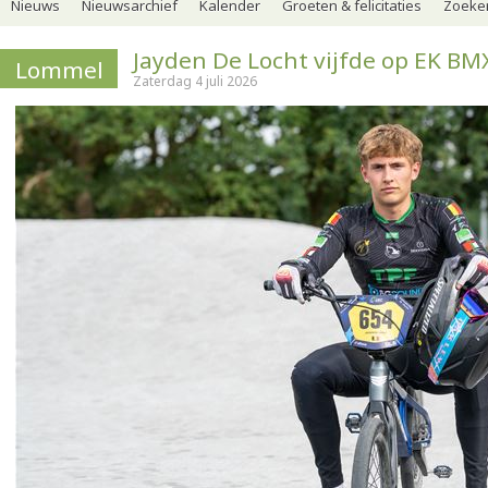
Nieuws
Nieuwsarchief
Kalender
Groeten & felicitaties
Zoeker
Jayden De Locht vijfde op EK BM
Lommel
Zaterdag 4 juli 2026