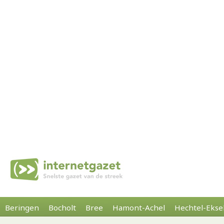
Beringen
Bocholt
Bree
Hamont-Achel
Hechtel-Ekse