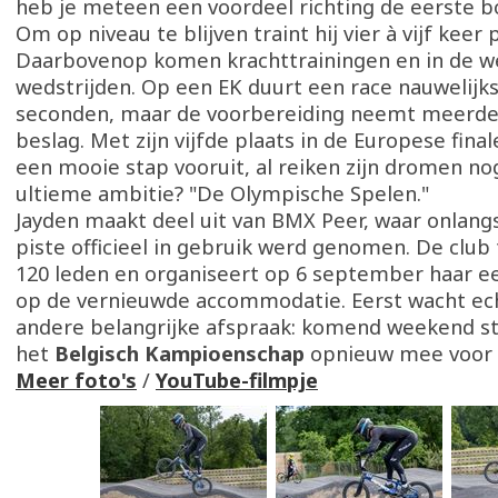
heb je meteen een voordeel richting de eerste b
Om op niveau te blijven traint hij vier à vijf keer
Daarbovenop komen krachttrainingen en in de w
wedstrijden. Op een EK duurt een race nauwelijks
seconden, maar de voorbereiding neemt meerde
beslag. Met zijn vijfde plaats in de Europese fina
een mooie stap vooruit, al reiken zijn dromen nog
ultieme ambitie? "De Olympische Spelen."
Jayden maakt deel uit van BMX Peer, waar onlang
piste officieel in gebruik werd genomen. De club
120 leden en organiseert op 6 september haar ee
op de vernieuwde accommodatie. Eerst wacht ec
andere belangrijke afspraak: komend weekend str
het
Belgisch Kampioenschap
opnieuw mee voor 
Meer foto's
/
YouTube-filmpje