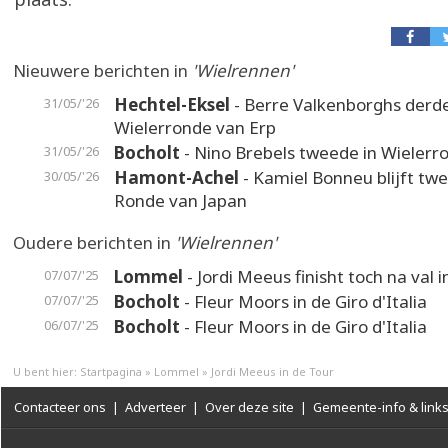
Nieuwere berichten in
'Wielrennen'
Hechtel-Eksel
- Berre Valkenborghs derde
31/05/'26
Wielerronde van Erp
Bocholt
- Nino Brebels tweede in Wielerr
31/05/'26
Hamont-Achel
- Kamiel Bonneu blijft twe
30/05/'26
Ronde van Japan
Oudere berichten in
'Wielrennen'
Lommel
- Jordi Meeus finisht toch na val 
07/07/'25
Bocholt
- Fleur Moors in de Giro d'Italia
07/07/'25
Bocholt
- Fleur Moors in de Giro d'Italia
06/07/'25
U bent hier:
Startpagina
»
Lommel
»
Jordi Meeus in de Tour
Contacteer ons
|
Adverteer
|
Over deze site
|
Gemeente-info & link