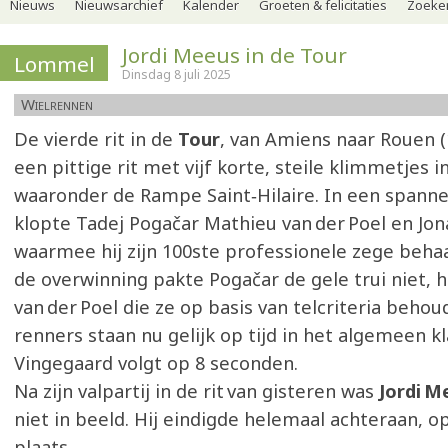
Nieuws
Nieuwsarchief
Kalender
Groeten & felicitaties
Zoeker
Jordi Meeus in de Tour
Lommel
Dinsdag 8 juli 2025
Wielrennen
De vierde rit in de
Tour
, van Amiens naar Rouen 
een pittige rit met vijf korte, steile klimmetjes in
waaronder de Rampe Saint‑Hilaire. In een spanne
klopte Tadej Pogačar Mathieu van der Poel en Jon
waarmee hij zijn 100ste professionele zege beha
de overwinning pakte Pogačar de gele trui niet, h
van der Poel die ze op basis van telcriteria behou
renners staan nu gelijk op tijd in het algemeen 
Vingegaard volgt op 8 seconden.
Na zijn valpartij in de rit van gisteren was
Jordi M
niet in beeld. Hij eindigde helemaal achteraan, o
plaats.