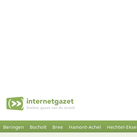
Beringen
Bocholt
Bree
Hamont-Achel
Hechtel-Ekse