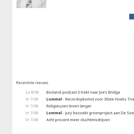
Recentste nieuws
Za 8/08
Bosland-podcast 3 trekt naar Joe’s Bridge
Vr 7/08
Lommel
- Recordopkomst voor 36ste Hoeks Tria
Vr 7/08
Religieuzen leven langer
Vr 7/08
Lommel
- Jury bezoekt groenproject aan De So
Vr 7/08
Acht procent meer vluchtmisdrijven