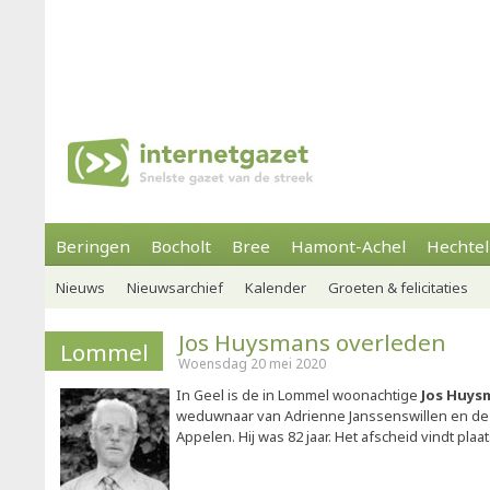
Beringen
Bocholt
Bree
Hamont-Achel
Hechtel
Nieuws
Nieuwsarchief
Kalender
Groeten & felicitaties
Jos Huysmans overleden
Lommel
Woensdag 20 mei 2020
In Geel is de in Lommel woonachtige
Jos Huys
weduwnaar van Adrienne Janssenswillen en de
Appelen. Hij was 82 jaar. Het afscheid vindt plaa