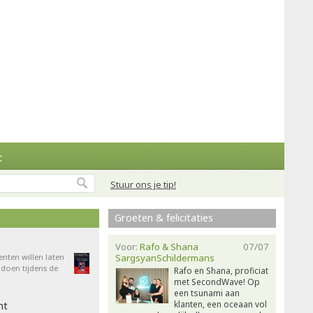
t
Stuur ons je tip!
Groeten & felicitaties
Voor:
Rafo & Shana
07/07
enten willen laten
SargsyanSchildermans
doen tijdens de
Rafo en Shana, proficiat
met SecondWave! Op
een tsunami aan
klanten, een oceaan vol
ht