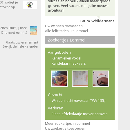
succes en hopelijk alleen maar goede
0 nodigt je
golven. Veel succes met jullie nieuwe
entocht op
avontuur!
Laura Schildermans
Uw wensen toevoegen
elten Durf jij mee
Alle felicitaties uit Lommel
 Ontmoet een (…)
Zoekertjes Lommel
Plaats uw evenement
Bekijk de hele kalender
Aangeboden
Keramieken vogel
Kandelaar met kaars
Gezocht
Win een luchtzuiveraar TWV 135,-
Verloren
Plasti afdekplaatje mover caravan
Meer zoekertjes in Lommel
Uw zoekertje toevoegen