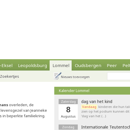
-Eksel
Leopoldsburg
Lommel
Oudsbergen
Peer
Pel
Zoekertjes
Nieuws toevoegen
Kalender Lommel
dag van het kind
Zaterdag
mans
overleden, de
Vandaag
kinderen die hun tal
8
 levensgezel van Jeanneke
zien op het podium kunnen dit 
ts in beperkte familiekring.
'dag van het (…)
Augustus
Internationale Teutentoc
Zondag