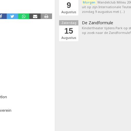
Morgen
Wandelclub Milieu 200
9
uit op zijn Internationale Teut
zondag 9 augustus met (…)
Augustus
De Zandformule
Zaterdag
Kindertheater tijdens Park op st
15
op zoek naar de Zandformule?
Augustus
tlon
everein