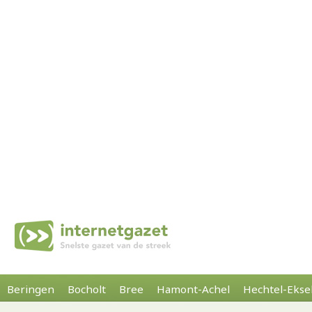
Beringen
Bocholt
Bree
Hamont-Achel
Hechtel-Ekse