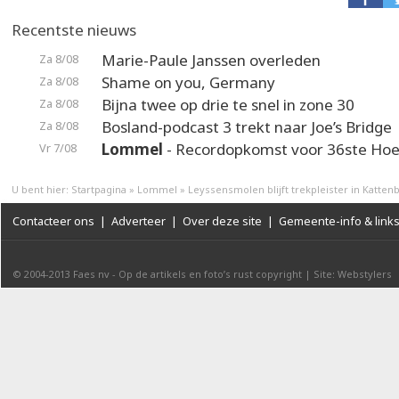
Recentste nieuws
Marie-Paule Janssen overleden
Za 8/08
Shame on you, Germany
Za 8/08
Bijna twee op drie te snel in zone 30
Za 8/08
Bosland-podcast 3 trekt naar Joe’s Bridge
Za 8/08
Lommel
- Recordopkomst voor 36ste Hoek
Vr 7/08
U bent hier:
Startpagina
»
Lommel
»
Leyssensmolen blijft trekpleister in Katten
Contacteer ons
|
Adverteer
|
Over deze site
|
Gemeente-info & link
© 2004-2013
Faes nv
-
Op de artikels en foto’s rust copyright
|
Site: Webstylers