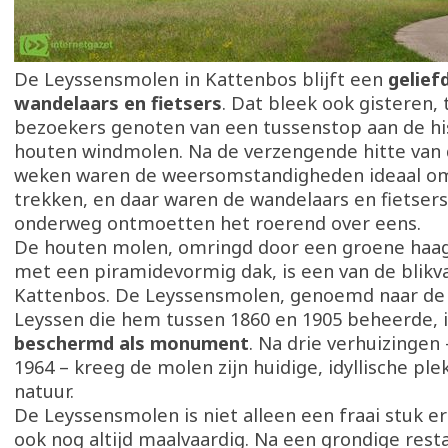
De Leyssensmolen in Kattenbos blijft een
gelief
wandelaars en fietsers
. Dat bleek ook gisteren,
bezoekers genoten van een tussenstop aan de hi
houten windmolen. Na de verzengende hitte van 
weken waren de weersomstandigheden ideaal om
trekken, en daar waren de wandelaars en fietsers
onderweg ontmoetten het roerend over eens.
De houten molen, omringd door een groene haa
met een piramidevormig dak, is een van de blikv
Kattenbos. De Leyssensmolen, genoemd naar de 
Leyssen die hem tussen 1860 en 1905 beheerde, i
beschermd als monument
. Na drie verhuizingen 
1964 – kreeg de molen zijn huidige, idyllische pl
natuur.
De Leyssensmolen is niet alleen een fraai stuk e
ook nog altijd maalvaardig. Na een grondige resta