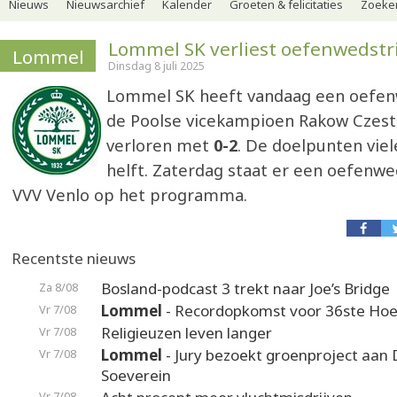
Nieuws
Nieuwsarchief
Kalender
Groeten & felicitaties
Zoeker
Lommel SK verliest oefenwedstr
Lommel
Dinsdag 8 juli 2025
Lommel SK heeft vandaag een oefen
de Poolse vicekampioen Rakow Czes
verloren met
0-2
. De doelpunten vie
helft. Zaterdag staat er een oefenwe
VVV Venlo op het programma.
Recentste nieuws
Bosland-podcast 3 trekt naar Joe’s Bridge
Za 8/08
Lommel
- Recordopkomst voor 36ste Hoek
Vr 7/08
Religieuzen leven langer
Vr 7/08
Lommel
- Jury bezoekt groenproject aan
Vr 7/08
Soeverein
Vr 7/08