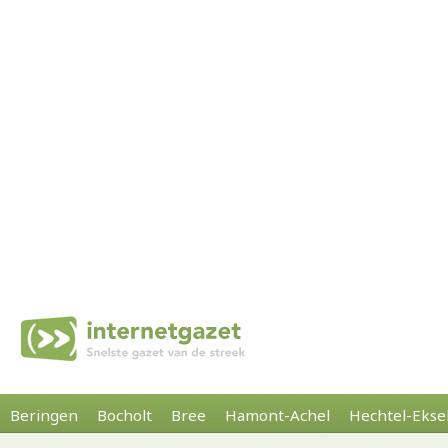
Beringen
Bocholt
Bree
Hamont-Achel
Hechtel-Ekse