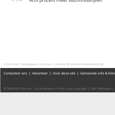
Acht procent meer vluchtmisdrijven
U bent hier:
Startpagina
»
Lommel
»
Lommel SK verliest oefenwedstrijd
Contacteer ons
|
Adverteer
|
Over deze site
|
Gemeente-info & link
© 2004-2013
Faes nv
-
Op de artikels en foto’s rust copyright
|
Site: Webstylers