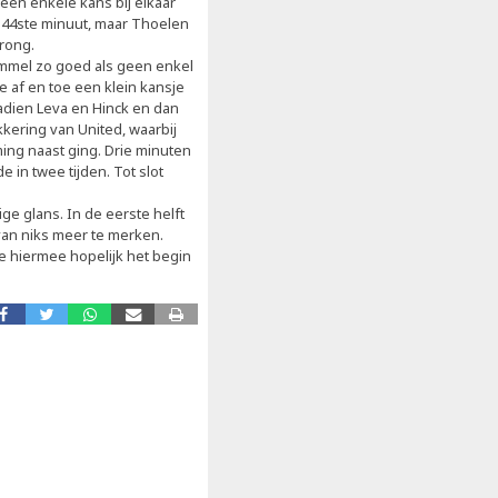
een enkele kans bij elkaar
e 44ste minuut, maar Thoelen
rong.
ommel zo goed als geen enkel
 af en toe een klein kansje
adien Leva en Hinck en dan
kering van United, waarbij
ing naast ging. Drie minuten
 in twee tijden. Tot slot
e glans. In de eerste helft
van niks meer te merken.
e hiermee hopelijk het begin