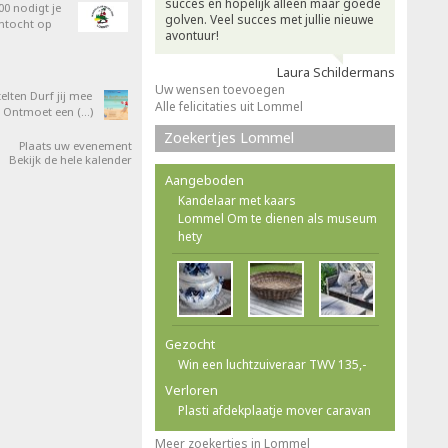
succes en hopelijk alleen maar goede
0 nodigt je
golven. Veel succes met jullie nieuwe
entocht op
avontuur!
Laura Schildermans
Uw wensen toevoegen
elten Durf jij mee
Alle felicitaties uit Lommel
 Ontmoet een (…)
Zoekertjes Lommel
Plaats uw evenement
Bekijk de hele kalender
Aangeboden
Kandelaar met kaars
Lommel Om te dienen als museum
hety
Gezocht
Win een luchtzuiveraar TWV 135,-
Verloren
Plasti afdekplaatje mover caravan
Meer zoekertjes in Lommel