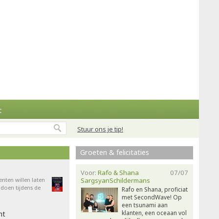
t
Stuur ons je tip!
Groeten & felicitaties
Voor:
Rafo & Shana
07/07
enten willen laten
SargsyanSchildermans
doen tijdens de
Rafo en Shana, proficiat
met SecondWave! Op
een tsunami aan
klanten, een oceaan vol
ht