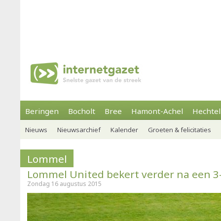
Beringen
Bocholt
Bree
Hamont-Achel
Hechtel
Nieuws
Nieuwsarchief
Kalender
Groeten & felicitaties
Lommel
Lommel United bekert verder na een 3
Zondag 16 augustus 2015