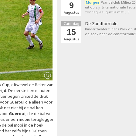
Morgen
Wandelclub Milieu 200
9
uit op zijn Internationale Teut
zondag 9 augustus met (…)
Augustus
De Zandformule
Zaterdag
Kindertheater tijdens Park op st
15
op zoek naar de Zandformule?
Augustus
ky Cup, oftwewel de Beker van
rijd
. De eerste tien minuten
tier begon United de druk
 voor Gueroui die alleen voor
net niet bij de bal kon.
 voor
Gueroui
, die de bal wel
 was er een mooie teruglegger
e de bal mooi in de hoek,
d het zelfs bijna 3-0 toen