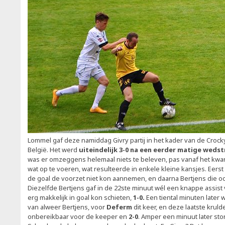
Lommel gaf deze namiddag Givry partij in het kader van de Croc
België. Het werd
uiteindelijk 3-0 na een eerder matige wedst
was er omzeggens helemaal niets te beleven, pas vanaf het kwar
wat op te voeren, wat resulteerde in enkele kleine kansjes. Eerst
de goal de voorzet niet kon aannemen, en daarna Bertjens die ook 
Diezelfde Bertjens gaf in de 22ste minuut wél een knappe assist
erg makkelijk in goal kon schieten,
1-0.
Een tiental minuten later
van alweer Bertjens, voor
Deferm
dit keer, en deze laatste kruld
onbereikbaar voor de keeper en
2-0
. Amper een minuut later ston