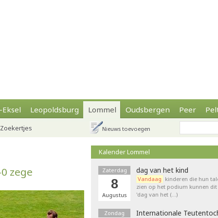
-Eksel
Leopoldsburg
Lommel
Oudsbergen
Peer
Pel
Zoekertjes
Nieuws toevoegen
Kalender Lommel
-0 zege
dag van het kind
Zaterdag
Vandaag
kinderen die hun tal
8
zien op het podium kunnen dit 
'dag van het (…)
Augustus
Internationale Teutentoc
Zondag