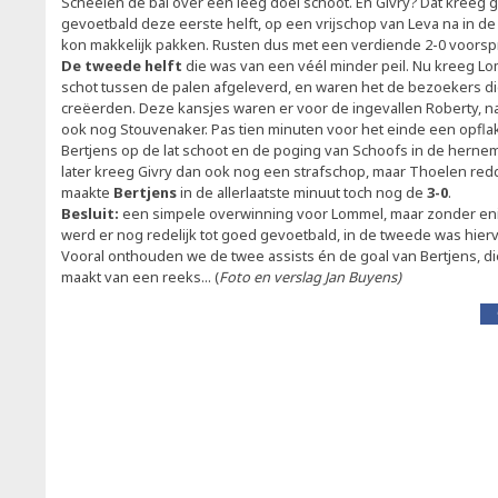
Scheelen de bal over een leeg doel schoot. En Givry? Dat kreeg g
gevoetbald deze eerste helft, op een vrijschop van Leva na in d
kon makkelijk pakken. Rusten dus met een verdiende 2-0 voorsp
De tweede helft
die was van een véél minder peil. Nu kreeg L
schot tussen de palen afgeleverd, en waren het de bezoekers die
creëerden. Deze kansjes waren er voor de ingevallen Roberty, n
ook nog Stouvenaker. Pas tien minuten voor het einde een opflak
Bertjens op de lat schoot en de poging van Schoofs in de hernem
later kreeg Givry dan ook nog een strafschop, maar Thoelen redde
maakte
Bertjens
in de allerlaatste minuut toch nog de
3-0
.
Besluit:
een simpele overwinning voor Lommel, maar zonder enig
werd er nog redelijk tot goed gevoetbald, in de tweede was hier
Vooral onthouden we de twee assists én de goal van Bertjens, di
maakt van een reeks... (
Foto en verslag Jan Buyens)