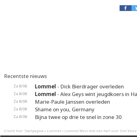
Recentste nieuws
Lommel
- Dick Bierdrager overleden
Za 8/08
Lommel
- Alex Geys wint jeugdkoers in 
Za 8/08
Marie-Paule Janssen overleden
Za 8/08
Shame on you, Germany
Za 8/08
Bijna twee op drie te snel in zone 30
Za 8/08
U bent hier:
Startpagina
»
Lommel
»
Lommel-West met een hart voor Sint-Vince