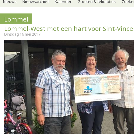
Nieuws
Nieuwsarchief
Kalender
Groeten & felicitaties
Zoeker
Lommel
Lommel-West met een hart voor Sint-Vince
Dinsdag 16 mei 2017