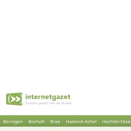
Beringen
Bocholt
Bree
Hamont-Achel
Hechtel-Ekse