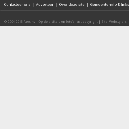
Contacteer ons
|
Adverteer
|
Over deze site
|
Gemeente-info & link
© 2004-2013
Faes nv
-
Op de artikels en foto’s rust copyright
|
Site: Webstylers