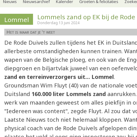
Nieuws
Nieuwsarchief
Kalender
Groeten & felicitaties
Zoeker
Lommels zand op EK bij de Rode 
Lommel
Donderdag 13 juni 2024
Het is maar dat je 't weet
De Rode Duivels zullen tijdens het EK in Duitsland
allerbeste omstandigheden kunnen trainen. Wan
wapen van de Belgische ploeg, en ook van de Enge
diepgroen en biljartvlak juweel van een oefenvel
zand en terreinverzorgers uit… Lommel
.
Groundsman Wim Fluyt (40) van de nationale voetb
Duitsland
160.000 liter Lommels zand
aanrukken.
werk van maanden geweest om alles piekfijn in or
"Iedereen was content", zegde Fluyt. Al zou dat v
Laatste Nieuws toch niet helemaal kloppen. Wan
physical coach van de Rode Duivels afgelopen din
plaatse het veld al eens ging inspecteren zou hij