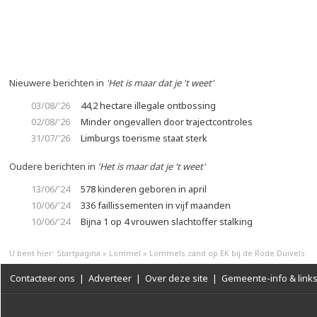
Nieuwere berichten in
'Het is maar dat je 't weet'
03/08/'26
44,2 hectare illegale ontbossing
02/08/'26
Minder ongevallen door trajectcontroles
31/07/'26
Limburgs toerisme staat sterk
Oudere berichten in
'Het is maar dat je 't weet'
13/06/'24
578 kinderen geboren in april
10/06/'24
336 faillissementen in vijf maanden
10/06/'24
Bijna 1 op 4 vrouwen slachtoffer stalking
U bent hier:
Startpagina
»
Lommel
»
Lommels zand op EK bij de Rode Duivels
Contacteer ons
|
Adverteer
|
Over deze site
|
Gemeente-info & link