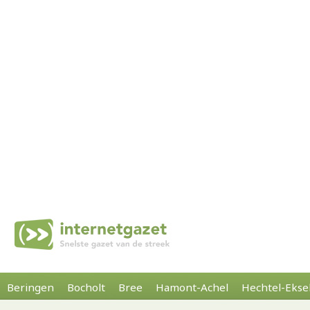
Beringen
Bocholt
Bree
Hamont-Achel
Hechtel-Ekse