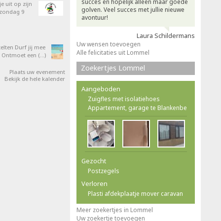
succes en hopelijk alleen maar goede
e uit op zijn
golven. Veel succes met jullie nieuwe
 zondag 9
avontuur!
Laura Schildermans
Uw wensen toevoegen
elten Durf jij mee
Alle felicitaties uit Lommel
 Ontmoet een (…)
Zoekertjes Lommel
Plaats uw evenement
Bekijk de hele kalender
Aangeboden
Zuigfles met isolatiehoes
Appartement, garage te Blankenbe
Gezocht
Postzegels
Verloren
Plasti afdekplaatje mover caravan
Meer zoekertjes in Lommel
Uw zoekertje toevoegen