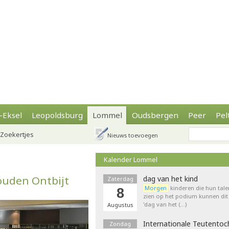
-Eksel
Leopoldsburg
Lommel
Oudsbergen
Peer
Pel
Zoekertjes
Nieuws toevoegen
Kalender Lommel
ouden Ontbijt
dag van het kind
Zaterdag
Morgen
kinderen die hun tale
8
zien op het podium kunnen dit 
'dag van het (…)
Augustus
Internationale Teutentoc
Zondag