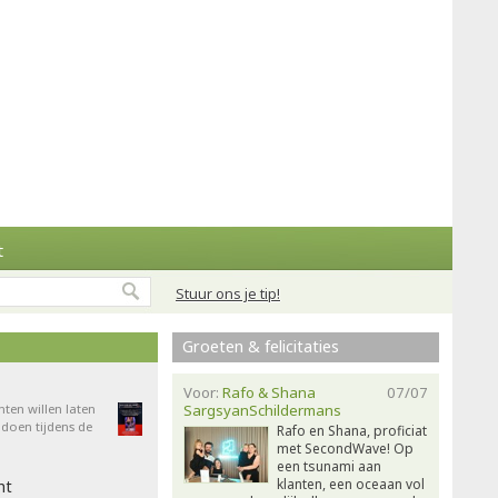
t
Stuur ons je tip!
Groeten & felicitaties
Voor:
Rafo & Shana
07/07
nten willen laten
SargsyanSchildermans
doen tijdens de
Rafo en Shana, proficiat
met SecondWave! Op
een tsunami aan
klanten, een oceaan vol
ht