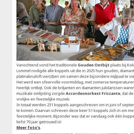
Vanochtend vond het traditionele
Gouden Ontbijt
plaats bij Ko
Lommel nodigde alle koppels uit die in 2025 hun gouden, diamante
platinabruiloft vier(d)en om samen deze bijzondere mijlpaal te vi
Het werd een sfeervolle voormiddag, met zomerse temperaturen
heerlijk ontbijt. Ook de briljanten en diamanten jubilarissen waren
muzikale omlijsting zorgde
Accordeonorkest Frizzante
, dat d
vrolijke en feestelijke muziek.
In totaal werden 231 koppels aangeschreven om in juni of septe
te komen. Daarvan schreven deze keer 51 koppels zich in om mee
feestelijke moment. Bijzonder was dat er vandaag ook één kopp
liefst 70 jaar getrouwd is!
Meer foto's
.