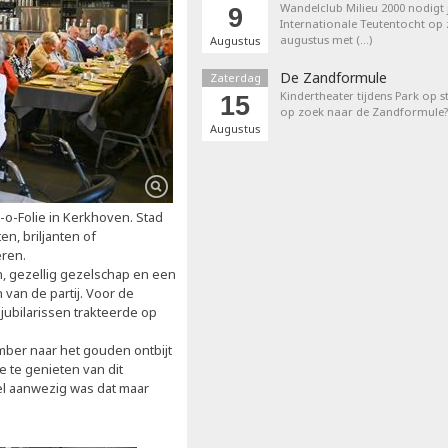
Wandelclub Milieu 2000 nodigt j
9
Internationale Teutentocht op
augustus met (…)
Augustus
De Zandformule
Zaterdag
Kindertheater tijdens Park op st
15
op zoek naar de Zandformule?
Augustus
k-o-Folie in Kerkhoven. Stad
n, briljanten of
eren.
, gezellig gezelschap en een
 van de partij. Voor de
e jubilarissen trakteerde op
mber naar het gouden ontbijt
 te genieten van dit
el aanwezig was dat maar