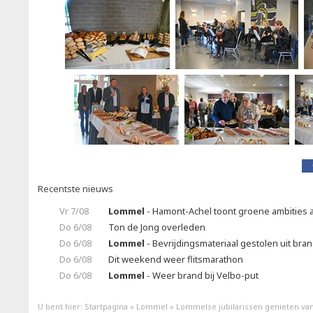
Recentste nieuws
Vr 7/08
Lommel
- Hamont-Achel toont groene ambities a
Do 6/08
Ton de Jong overleden
Do 6/08
Lommel
- Bevrijdingsmateriaal gestolen uit br
Do 6/08
Dit weekend weer flitsmarathon
Do 6/08
Lommel
- Weer brand bij Velbo-put
U bent hier:
Startpagina
»
Lommel
»
Lommelse jubilarissen genieten va