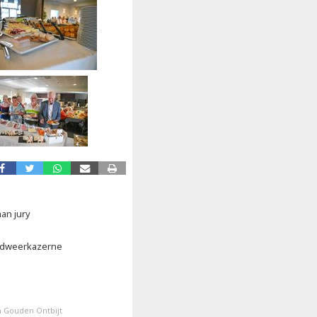
an jury
andweerkazerne
n Gouden Ontbijt