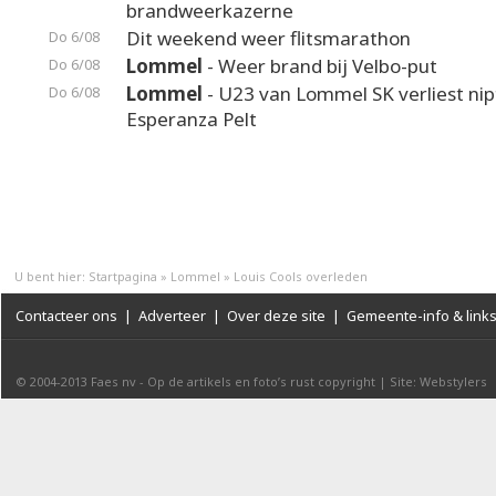
brandweerkazerne
Dit weekend weer flitsmarathon
Do 6/08
Lommel
- Weer brand bij Velbo-put
Do 6/08
Lommel
- U23 van Lommel SK verliest nip
Do 6/08
Esperanza Pelt
U bent hier:
Startpagina
»
Lommel
»
Louis Cools overleden
Contacteer ons
|
Adverteer
|
Over deze site
|
Gemeente-info & link
© 2004-2013
Faes nv
-
Op de artikels en foto’s rust copyright
|
Site: Webstylers