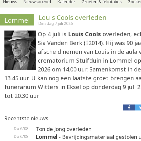
Nieuws
Nieuwsarchief
Kalender
Groeten & felicitaties
Zoeker
Louis Cools overleden
Lommel
Dinsdag 7 juli 2026
Op 4 juli is
Louis Cools
overleden, ec
Sia Vanden Berk (†2014). Hij was 90 ja
afscheid nemen van Louis in de aula 
crematorium Stuifduin in Lommel op v
2026 om 14.00 uur. Samenkomst in de
13.45 uur. U kan nog een laatste groet brengen aa
funerarium Witters in Eksel op donderdag 9 juli 2
tot 20.30 uur.
Recentste nieuws
Ton de Jong overleden
Do 6/08
Lommel
- Bevrijdingsmateriaal gestolen u
Do 6/08