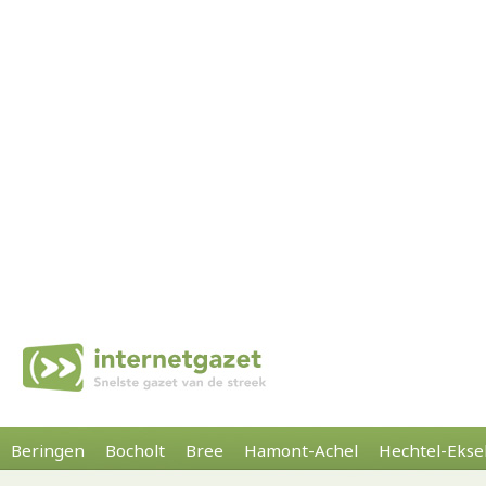
Beringen
Bocholt
Bree
Hamont-Achel
Hechtel-Ekse