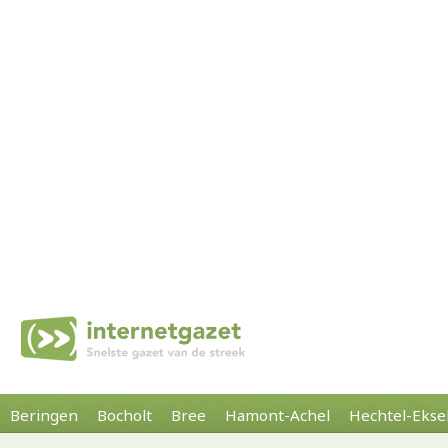
Beringen
Bocholt
Bree
Hamont-Achel
Hechtel-Ekse