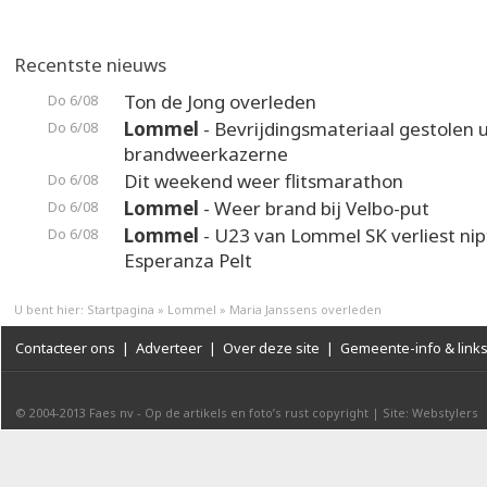
Recentste nieuws
Ton de Jong overleden
Do 6/08
Lommel
- Bevrijdingsmateriaal gestolen u
Do 6/08
brandweerkazerne
Dit weekend weer flitsmarathon
Do 6/08
Lommel
- Weer brand bij Velbo-put
Do 6/08
Lommel
- U23 van Lommel SK verliest nip
Do 6/08
Esperanza Pelt
U bent hier:
Startpagina
»
Lommel
»
Maria Janssens overleden
Contacteer ons
|
Adverteer
|
Over deze site
|
Gemeente-info & link
© 2004-2013
Faes nv
-
Op de artikels en foto’s rust copyright
|
Site: Webstylers