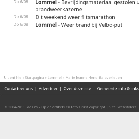
Lommel
- Bevrijdingsmateriaal gestolen u
Do 6/08
brandweerkazerne
Dit weekend weer flitsmarathon
Do 6/08
Lommel
- Weer brand bij Velbo-put
Do 6/08
U bent hier:
Startpagina
»
Lommel
»
Marie Jeanne Hendriks overleden
Contacteer ons
|
Adverteer
|
Over deze site
|
Gemeente-info & link
© 2004-2013
Faes nv
-
Op de artikels en foto’s rust copyright
|
Site: Webstylers