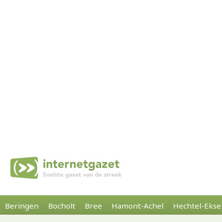
Beringen
Bocholt
Bree
Hamont-Achel
Hechtel-Ekse