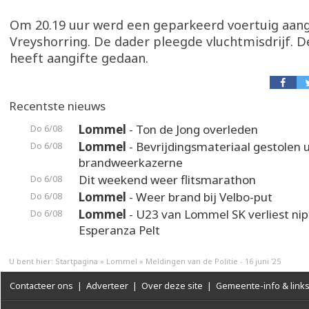
Om 20.19 uur werd een geparkeerd voertuig aan
Vreyshorring. De dader pleegde vluchtmisdrijf. D
heeft aangifte gedaan.
Recentste nieuws
Lommel
- Ton de Jong overleden
Do 6/08
Lommel
- Bevrijdingsmateriaal gestolen u
Do 6/08
brandweerkazerne
Dit weekend weer flitsmarathon
Do 6/08
Lommel
- Weer brand bij Velbo-put
Do 6/08
Lommel
- U23 van Lommel SK verliest nip
Do 6/08
Esperanza Pelt
U bent hier:
Startpagina
»
Lommel
»
Meldingen van de Politie - 16 juni '25
Contacteer ons
|
Adverteer
|
Over deze site
|
Gemeente-info & link