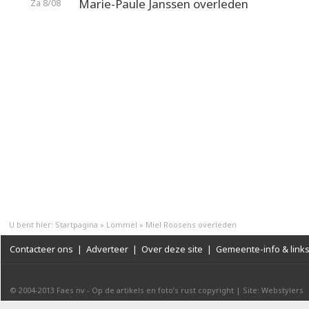
Marie-Paule Janssen overleden
Za 8/08
U bent hier:
Startpagina
»
Lommel
»
Miel Roosens overleden
Contacteer ons
|
Adverteer
|
Over deze site
|
Gemeente-info & link
© 2004-2013
Faes nv
-
Op de artikels en foto’s rust copyright
|
Site: Webstylers