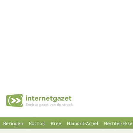
Beringen
Bocholt
Bree
Hamont-Achel
Hechtel-Ekse