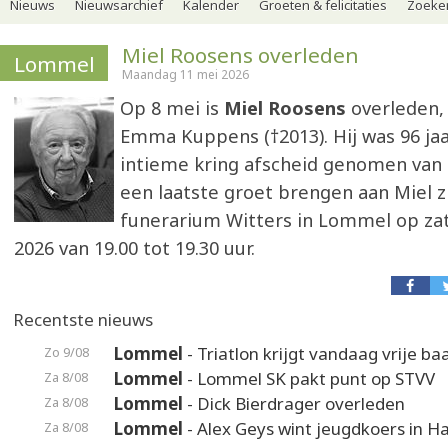
Nieuws
Nieuwsarchief
Kalender
Groeten & felicitaties
Zoeker
Miel Roosens overleden
Lommel
Maandag 11 mei 2026
Op 8 mei is
Miel Roosens
overleden,
Emma Kuppens (†2013). Hij was 96 jaa
intieme kring afscheid genomen van 
een laatste groet brengen aan Miel zi
funerarium Witters in Lommel op za
2026 van 19.00 tot 19.30 uur.
Recentste nieuws
Lommel
- Triatlon krijgt vandaag vrije ba
Zo 9/08
Lommel
- Lommel SK pakt punt op STVV
Za 8/08
Lommel
- Dick Bierdrager overleden
Za 8/08
Lommel
- Alex Geys wint jeugdkoers in 
Za 8/08