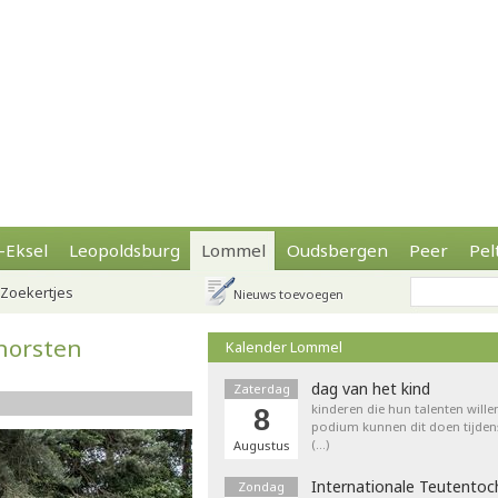
-Eksel
Leopoldsburg
Lommel
Oudsbergen
Peer
Pel
Zoekertjes
Nieuws toevoegen
rhorsten
Kalender Lommel
dag van het kind
Zaterdag
kinderen die hun talenten wille
8
podium kunnen dit doen tijdens
(…)
Augustus
Internationale Teutentoc
Zondag