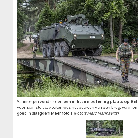
Vanmorgen vond er een
een militaire oefening plaats op Ge
voornaamste activiteiten was het bouwen van een brug, waar 'onz
goed in slaagden!
Meer foto's
(Foto's Marc Mannaerts)