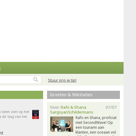
t
Stuur ons je tip!
Groeten & felicitaties
Voor:
Rafo & Shana
07/07
n laten zien op het
SargsyanSchildermans
 de 'dag van het
Rafo en Shana, proficiat
met SecondWave! Op
een tsunami aan
klanten, een oceaan vol
ht