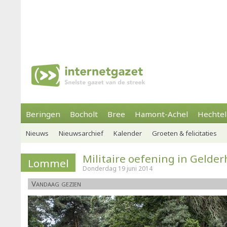
Beringen
Bocholt
Bree
Hamont-Achel
Hechtel
Nieuws
Nieuwsarchief
Kalender
Groeten & felicitaties
Militaire oefening in Gelde
Lommel
Donderdag 19 juni 2014
Vandaag gezien