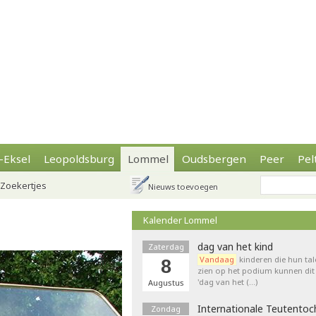
-Eksel
Leopoldsburg
Lommel
Oudsbergen
Peer
Pel
Zoekertjes
Nieuws toevoegen
Kalender Lommel
dag van het kind
Zaterdag
Vandaag
kinderen die hun tal
8
zien op het podium kunnen dit 
'dag van het (…)
Augustus
Internationale Teutentoc
Zondag