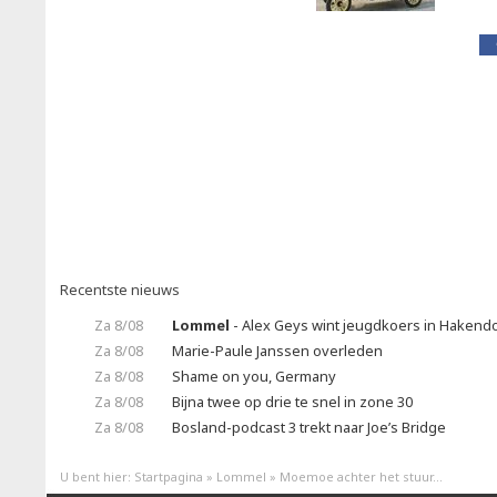
Recentste nieuws
Za 8/08
Lommel
- Alex Geys wint jeugdkoers in Hakend
Za 8/08
Marie-Paule Janssen overleden
Za 8/08
Shame on you, Germany
Za 8/08
Bijna twee op drie te snel in zone 30
Za 8/08
Bosland-podcast 3 trekt naar Joe’s Bridge
U bent hier:
Startpagina
»
Lommel
»
Moemoe achter het stuur...