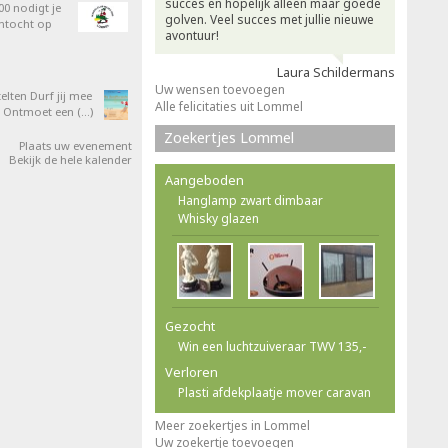
succes en hopelijk alleen maar goede
0 nodigt je
golven. Veel succes met jullie nieuwe
entocht op
avontuur!
Laura Schildermans
Uw wensen toevoegen
elten Durf jij mee
Alle felicitaties uit Lommel
 Ontmoet een (…)
Zoekertjes Lommel
Plaats uw evenement
Bekijk de hele kalender
Aangeboden
Hanglamp zwart dimbaar
Whisky glazen
Gezocht
Win een luchtzuiveraar TWV 135,-
Verloren
Plasti afdekplaatje mover caravan
Meer zoekertjes in Lommel
Uw zoekertje toevoegen