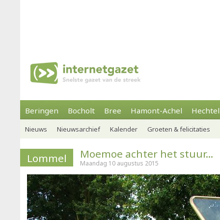
Beringen
Bocholt
Bree
Hamont-Achel
Hechtel
Nieuws
Nieuwsarchief
Kalender
Groeten & felicitaties
Moemoe achter het stuur...
Lommel
Maandag 10 augustus 2015