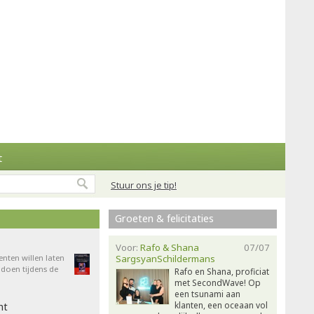
t
Stuur ons je tip!
Groeten & felicitaties
Voor:
Rafo & Shana
07/07
enten willen laten
SargsyanSchildermans
doen tijdens de
Rafo en Shana, proficiat
met SecondWave! Op
een tsunami aan
klanten, een oceaan vol
ht