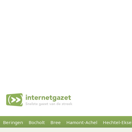
Beringen
Bocholt
Bree
Hamont-Achel
Hechtel-Ekse