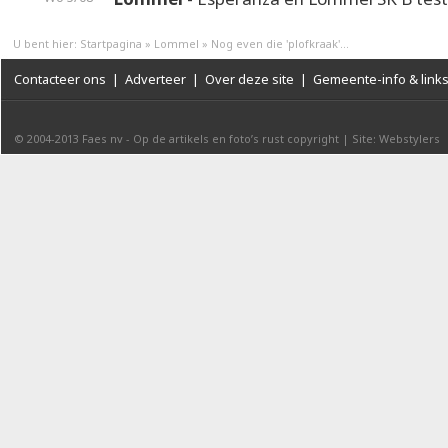
U bent hier:
Startpagina
»
Lommel
»
Nog even die 'plofkraak'...
Contacteer ons
|
Adverteer
|
Over deze site
|
Gemeente-info & link
© 2004-2013
Faes nv
-
Op de artikels en foto’s rust copyright
|
Site: Webstylers