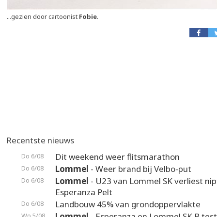
...gezien door cartoonist
Fobie
.
Recentste nieuws
Dit weekend weer flitsmarathon
Do 6/08
Lommel
- Weer brand bij Velbo-put
Do 6/08
Lommel
- U23 van Lommel SK verliest nip
Do 6/08
Esperanza Pelt
Landbouw 45% van grondoppervlakte
Do 6/08
Lommel
- Esperanza en Lommel SK B test
Wo 5/08