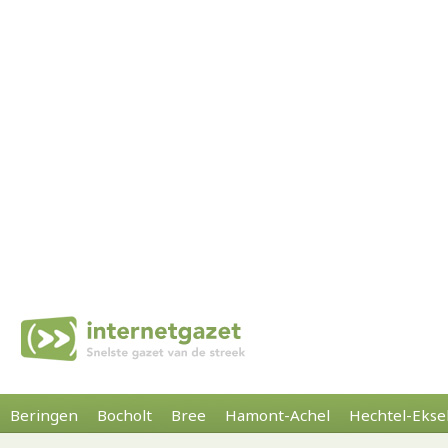
Beringen
Bocholt
Bree
Hamont-Achel
Hechtel-Ekse