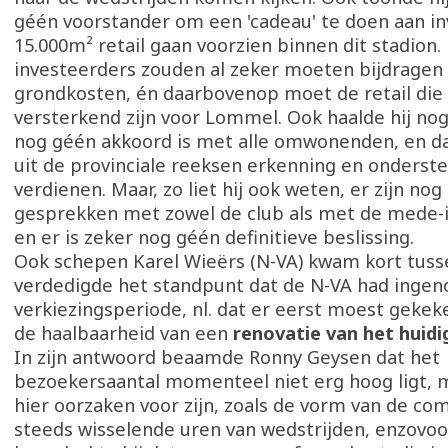
géén voorstander om een 'cadeau' te doen aan in
15.000m² retail gaan voorzien binnen dit stadion.
investeerders zouden al zeker moeten bijdragen 
grondkosten, én daarbovenop moet de retail die
versterkend zijn voor Lommel. Ook haalde hij nog
nog géén akkoord is met alle omwonenden, en d
uit de provinciale reeksen erkenning en onderst
verdienen. Maar, zo liet hij ook weten, er zijn nog
gesprekken met zowel de club als met de mede-
en er is zeker nog géén definitieve beslissing.
Ook schepen Karel Wieërs (N-VA) kwam kort tuss
verdedigde het standpunt dat de N-VA had ingen
verkiezingsperiode, nl. dat er eerst moest geke
de haalbaarheid van een
renovatie van het huidi
In zijn antwoord beaamde Ronny Geysen dat het
bezoekersaantal momenteel niet erg hoog ligt, 
hier oorzaken voor zijn, zoals de vorm van de com
steeds wisselende uren van wedstrijden, enzovoo