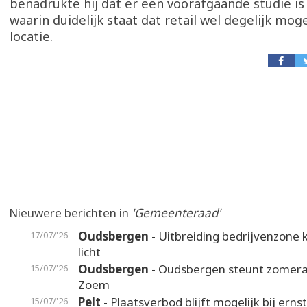
benadrukte hij dat er een voorafgaande studie i
waarin duidelijk staat dat retail wel degelijk moge
locatie.
Nieuwere berichten in
'Gemeenteraad'
Oudsbergen
- Uitbreiding bedrijvenzone k
17/07/'26
licht
Oudsbergen
- Oudsbergen steunt zomer
15/07/'26
Zoem
Pelt
- Plaatsverbod blijft mogelijk bij erns
15/07/'26