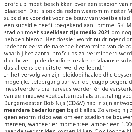
profclub moet beschikken over een stadion van
plaatsen. Dat is ook de reden waarom minister M
subsidies voorziet voor de bouw van voetbalstadi
een subsidie heeft toegekend aan Lommel SK. Maa
stadion moet
speelklaar zijn medio 2021
om nog 
hebben hierop. Het dossier wordt nu dringend o
redenen: eerst de nakende hervorming van de c
waarbij het aantal profclubs zal verminderd wor
daarbovenop de deadline inzake de Vlaamse subs
dus al eens een uitstel werd verleend."
In het vervolg van zijn pleidooi haalde dhr. Geyse
mogelijke teloorgang aan van de jeugdploegen, 
investeerders die nerveus worden én de verster
van een nieuwe voetbaltempel als uitstraling voo
Burgemeester Bob Nijs (CD&V) had in zijn antwo
meerdere bedenkingen
bij dit alles. Zo vroeg hij 
geen enorm risico was om een stadion te bouwen
mensen, wanneer er momenteel amper een 1.00
naar de wedstrijden komen kijken. Ook toonde hij