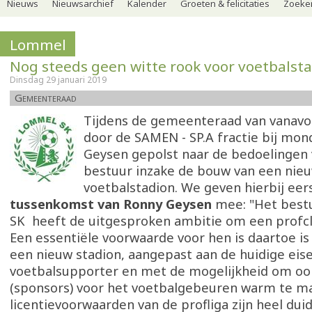
Nieuws
Nieuwsarchief
Kalender
Groeten & felicitaties
Zoeker
Lommel
Nog steeds geen witte rook voor voetbalst
Dinsdag 29 januari 2019
Gemeenteraad
Tijdens de gemeenteraad van vanavo
door de SAMEN - SP.A fractie bij mo
Geysen gepolst naar de bedoelingen
bestuur inzake de bouw van een nie
voetbalstadion. We geven hierbij eer
tussenkomst van Ronny Geysen
mee: "Het best
SK heeft de uitgesproken ambitie om een profclu
Een essentiële voorwaarde voor hen is daartoe i
een nieuw stadion, aangepast aan de huidige eis
voetbalsupporter en met de mogelijkheid om oo
(sponsors) voor het voetbalgebeuren warm te m
licentievoorwaarden van de profliga zijn heel duid