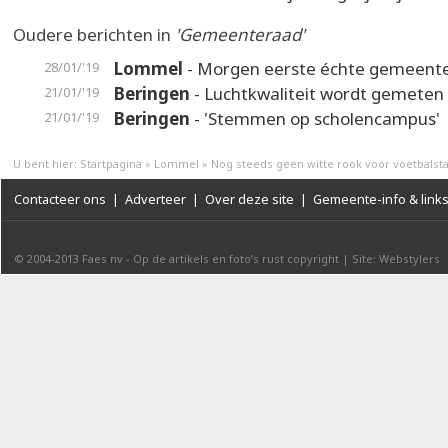
Oudere berichten in
'Gemeenteraad'
Lommel
- Morgen eerste échte gemeent
28/01/'19
Beringen
- Luchtkwaliteit wordt gemeten 
21/01/'19
Beringen
- 'Stemmen op scholencampus'
21/01/'19
U bent hier:
Startpagina
»
Lommel
»
Nog steeds geen witte rook voor voetbalst
Contacteer ons
|
Adverteer
|
Over deze site
|
Gemeente-info & link
© 2004-2013
Faes nv
-
Op de artikels en foto’s rust copyright
|
Site: Webstylers