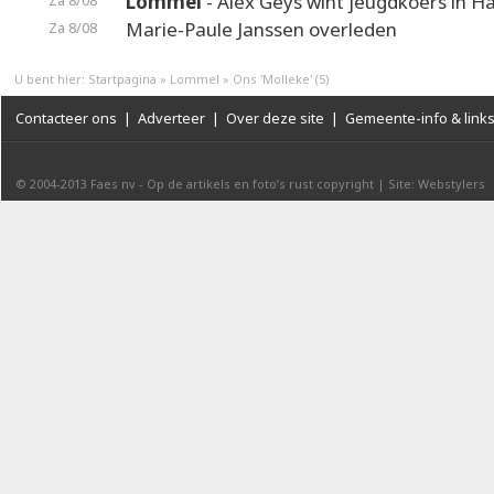
Lommel
- Alex Geys wint jeugdkoers in 
Za 8/08
Marie-Paule Janssen overleden
Za 8/08
U bent hier:
Startpagina
»
Lommel
»
Ons 'Molleke' (5)
Contacteer ons
|
Adverteer
|
Over deze site
|
Gemeente-info & link
© 2004-2013
Faes nv
-
Op de artikels en foto’s rust copyright
|
Site: Webstylers