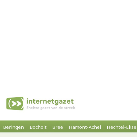
Beringen
Bocholt
Bree
Hamont-Achel
Hechtel-Ekse