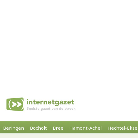
Beringen
Bocholt
Bree
Hamont-Achel
Hechtel-Ekse