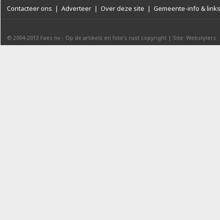
Contacteer ons
|
Adverteer
|
Over deze site
|
Gemeente-info & link
© 2004-2013
Faes nv
-
Op de artikels en foto’s rust copyright
|
Site: Webstylers