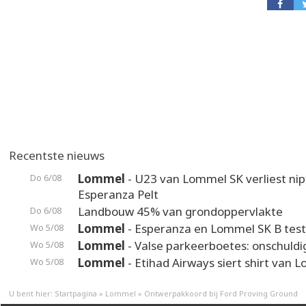
Recentste nieuws
Lommel
- U23 van Lommel SK verliest nip
Do 6/08
Esperanza Pelt
Landbouw 45% van grondoppervlakte
Do 6/08
Lommel
- Esperanza en Lommel SK B test
Wo 5/08
Lommel
- Valse parkeerboetes: onschuldi
Wo 5/08
Lommel
- Etihad Airways siert shirt van 
Wo 5/08
U bent hier:
Startpagina
»
Lommel
»
Ontwerpakkoord bij Ford Proving Ground