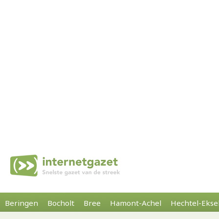
Beringen
Bocholt
Bree
Hamont-Achel
Hechtel-Ekse