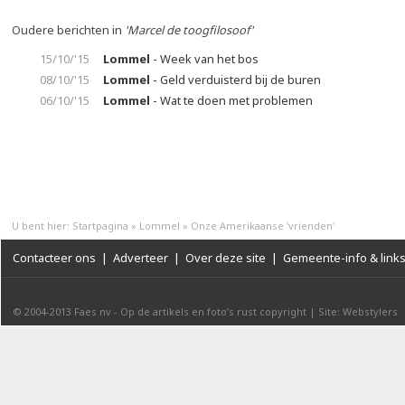
Oudere berichten in
'Marcel de toogfilosoof'
15/10/'15
Lommel
- Week van het bos
08/10/'15
Lommel
- Geld verduisterd bij de buren
06/10/'15
Lommel
- Wat te doen met problemen
U bent hier:
Startpagina
»
Lommel
»
Onze Amerikaanse 'vrienden'
Contacteer ons
|
Adverteer
|
Over deze site
|
Gemeente-info & link
© 2004-2013
Faes nv
-
Op de artikels en foto’s rust copyright
|
Site: Webstylers