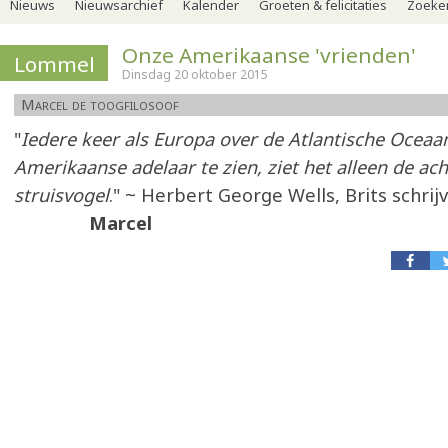
Nieuws
Nieuwsarchief
Kalender
Groeten & felicitaties
Zoeker
Onze Amerikaanse 'vrienden'
Lommel
Dinsdag 20 oktober 2015
Marcel de toogfilosoof
"
Iedere keer als Europa over de Atlantische Oceaa
Amerikaanse adelaar te zien, ziet het alleen de ac
struisvogel
." ~ Herbert George Wells, Brits schrij
Marcel