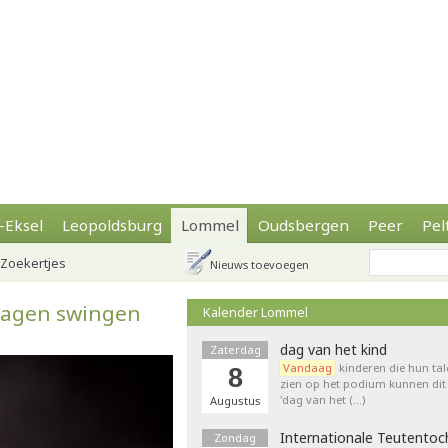
-Eksel
Leopoldsburg
Lommel
Oudsbergen
Peer
Pel
Zoekertjes
Nieuws toevoegen
dagen swingen
Kalender Lommel
dag van het kind
Zaterdag
Vandaag
kinderen die hun tal
8
zien op het podium kunnen dit 
'dag van het (…)
Augustus
Internationale Teutentoc
Zondag