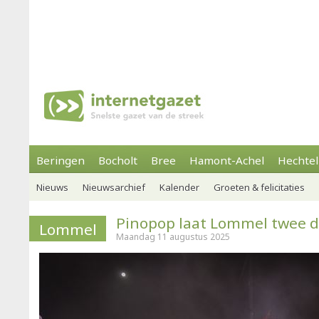
Beringen
Bocholt
Bree
Hamont-Achel
Hechtel
Nieuws
Nieuwsarchief
Kalender
Groeten & felicitaties
Pinopop laat Lommel twee 
Lommel
Maandag 11 augustus 2025