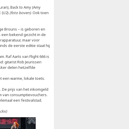
uran), Back to Amy (Amy
E (U2)
(foto boven)
. Ook toen
erge Brouns – is geboren en
is een bekend gezicht in de
uurapparatuur, maar voor
inds de eerste editie staat hij
Raf Aarts van Flight 666 is
d: gitarist Rob Jeurissen
kker delen hetzelfde
 een warme, lokale toets.
is. De prijs van het inkomgeld
orm van consumptievouchers.
emaal een festivalstad.
ckx)