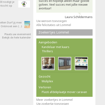
succes en hopelijk alleen maar goede
0 nodigt je
golven. Veel succes met jullie nieuwe
entocht op
avontuur!
Laura Schildermans
Uw wensen toevoegen
elten Durf jij mee
Alle felicitaties uit Lommel
 Ontmoet een (…)
Zoekertjes Lommel
Plaats uw evenement
Bekijk de hele kalender
Aangeboden
Kandelaar met kaars
Thrillers
Gezocht
Muliplex
Verloren
Plasti afdekplaatje mover caravan
Meer zoekertjes in Lommel
Uw zoekertje toevoegen