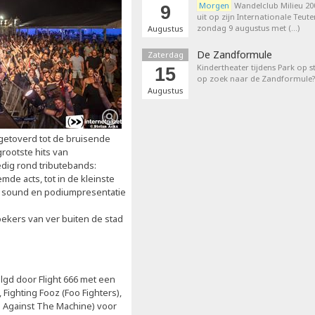
Morgen
Wandelclub Milieu 200
9
uit op zijn Internationale Teut
zondag 9 augustus met (…)
Augustus
De Zandformule
Zaterdag
Kindertheater tijdens Park op st
15
op zoek naar de Zandformule?
Augustus
etoverd tot de bruisende
rootste hits van
edig rond tributebands:
e acts, tot in de kleinste
g, sound en podiumpresentatie
zoekers van ver buiten de stad
lgd door Flight 666 met een
Fighting Fooz (Foo Fighters),
e Against The Machine) voor