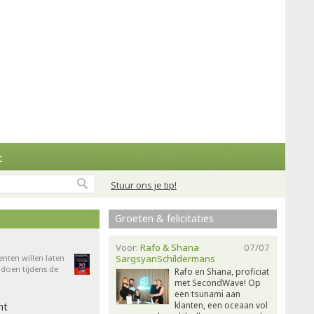
t
Stuur ons je tip!
Groeten & felicitaties
Voor:
Rafo & Shana
07/07
enten willen laten
SargsyanSchildermans
doen tijdens de
Rafo en Shana, proficiat
met SecondWave! Op
een tsunami aan
klanten, een oceaan vol
ht