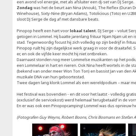
een avond vol energie, met als afsluiter een dj-set van DJ Serge.
Zondag
was het de beurt aan Nina (Anouk), The Reflex (Duran D
Winehouse), Sixty-Nine (Bryan Adams), Totolicious (Toto) en U2B
sloot DJ Serge de dag af met dansbare beats.
Pinopop heeft een hart voor
lokaal talent
. DJ Serge – voluit S
getogen in Lommel. Hij baatte jarenlang frituur Njam Njam uit en 
stad. Tegenwoordig focust hij zich volledig op zijn bedrijf in frit
Pinopop ruilt hij zijn dagelijkse werk graag in voor de draaitafel. S
er, en ook de vijfde keer mocht hij niet ontbreken.
Daarnaast stonden nog meer Lommelse muzikanten op het podium. 
een Lommelaar in hart en nieren. Ook Nina heeft wortels in de sta
(bekend van onder meer Won Ton Ton) en bassist Jan van den A
muzikale DNA van hun geboortestad.
Twee dagen lang klonk Lommel als een wereldpodium – maar met
Het festival was bovendien - en dit voor het laatst - volledig grat
(exclusief de servicekost) werd helemaal ‘terugbetaald’ in de v
En er was ook een Pinopopcamping! Lommel was dus opnieuw hel
(Fotografen Guy Weyns, Robert Boons, Chris Bosmans en Stefan A