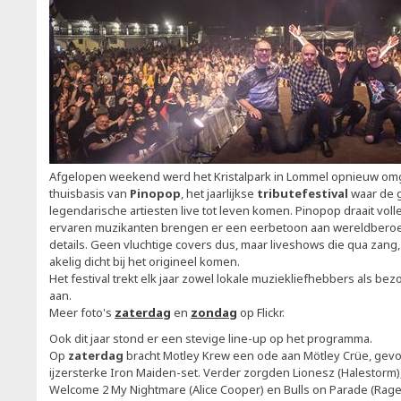
Afgelopen weekend werd het Kristalpark in Lommel opnieuw omg
thuisbasis van
Pinopop
, het jaarlijkse
tribute­festival
waar de g
legendarische artiesten live tot leven komen. Pinopop draait voll
ervaren muzikanten brengen er een eerbetoon aan wereldberoemd
details. Geen vluchtige covers dus, maar liveshows die qua zan
akelig dicht bij het origineel komen.
Het festival trekt elk jaar zowel lokale muziekliefhebbers als be
aan.
Meer foto's
zaterdag
en
zondag
op Flickr.
Ook dit jaar stond er een stevige line-up op het programma.
Op
zaterdag
bracht Motley Krew een ode aan Mötley Crüe, gevo
ijzersterke Iron Maiden-set. Verder zorgden Lionesz (Halestorm), 
Welcome 2 My Nightmare (Alice Cooper) en Bulls on Parade (Rag