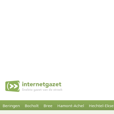
Beringen
Bocholt
Bree
Hamont-Achel
Hechtel-Ekse