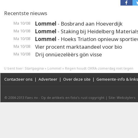
Recentste nieuws
Lommel
- Bosbrand aan Hoeverdijk
Ma 10/08
Lommel
- Staking bij Heidelberg Material
Ma 10/08
Lommel
- Hoeks Triatlon opnieuw sporti
Ma 10/08
Vier procent marktaandeel voor bio
Ma 10/08
Drij onnüezelèèrs gön visse
Ma 10/08
U bent hier:
Startpagina
»
Lommel
»
Regen houdt OKRA-zomerdag niet tegen
Contacteer ons
|
Adverteer
|
Over deze site
|
Gemeente-info & link
© 2004-2013
Faes nv
-
Op de artikels en foto’s rust copyright
|
Site: Webstylers