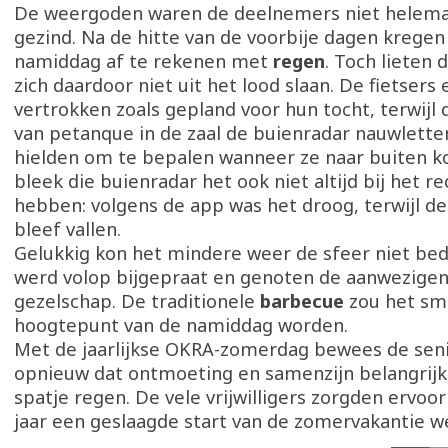
De weergoden waren de deelnemers niet helema
gezind. Na de hitte van de voorbije dagen kregen
namiddag af te rekenen met
regen
. Toch lieten
zich daardoor niet uit het lood slaan. De fietsers
vertrokken zoals gepland voor hun tocht, terwijl 
van petanque in de zaal de buienradar nauwlette
hielden om te bepalen wanneer ze naar buiten k
bleek die buienradar het ook niet altijd bij het re
hebben: volgens de app was het droog, terwijl 
bleef vallen.
Gelukkig kon het mindere weer de sfeer niet be
werd volop bijgepraat en genoten de aanwezigen
gezelschap. De traditionele
barbecue
zou het sm
hoogtepunt van de namiddag worden.
Met de jaarlijkse OKRA-zomerdag bewees de sen
opnieuw dat ontmoeting en samenzijn belangrijke
spatje regen. De vele vrijwilligers zorgden ervoor
jaar een geslaagde start van de zomervakantie w