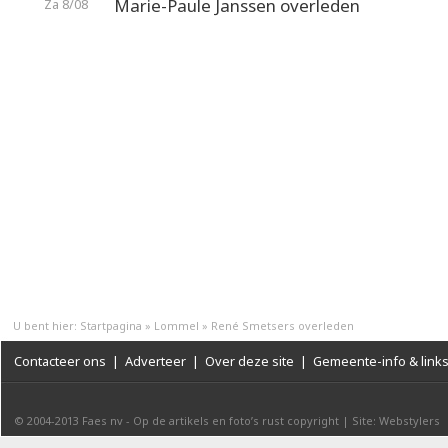
Marie-Paule Janssen overleden
Za 8/08
U bent hier:
Startpagina
»
Lommel
»
René Smetsers overleden
Contacteer ons
|
Adverteer
|
Over deze site
|
Gemeente-info & link
© 2004-2013
Faes nv
-
Op de artikels en foto’s rust copyright
|
Site: Webstylers