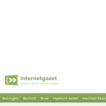
Beringen
Bocholt
Bree
Hamont-Achel
Hechtel-Ekse