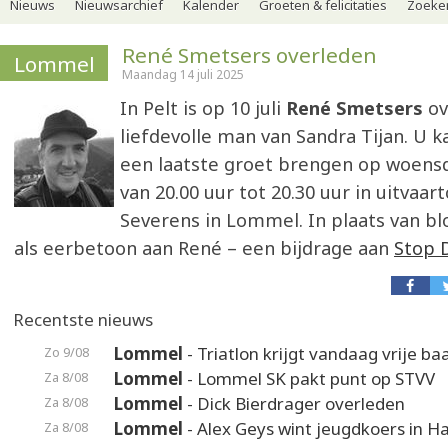
Nieuws
Nieuwsarchief
Kalender
Groeten & felicitaties
Zoeker
René Smetsers overleden
Lommel
Maandag 14 juli 2025
In Pelt is op 10 juli
René Smetsers
ov
liefdevolle man van Sandra Tijan. U 
een laatste groet brengen op woensda
van 20.00 uur tot 20.30 uur in uitvaa
Severens in Lommel. In plaats van bl
als eerbetoon aan René – een bijdrage aan
Stop 
Recentste nieuws
Lommel
- Triatlon krijgt vandaag vrije ba
Zo 9/08
Lommel
- Lommel SK pakt punt op STVV
Za 8/08
Lommel
- Dick Bierdrager overleden
Za 8/08
Lommel
- Alex Geys wint jeugdkoers in 
Za 8/08