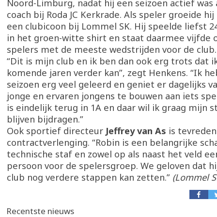
Noord-Limburg, nadat hij een seizoen actief was a
coach bij Roda JC Kerkrade. Als speler groeide hij
een clubicoon bij Lommel SK. Hij speelde liefst 2
in het groen-witte shirt en staat daarmee vijfde o
spelers met de meeste wedstrijden voor de club.
“Dit is mijn club en ik ben dan ook erg trots dat i
komende jaren verder kan”, zegt Henkens. “Ik he
seizoen erg veel geleerd en geniet er dagelijks 
jonge en ervaren jongens te bouwen aan iets spec
is eindelijk terug in 1A en daar wil ik graag mijn 
blijven bijdragen.”
Ook sportief directeur
Jeffrey van As
is tevrede
contractverlenging. “Robin is een belangrijke sch
technische staf en zowel op als naast het veld ee
persoon voor de spelersgroep. We geloven dat h
club nog verdere stappen kan zetten.”
(Lommel S
Recentste nieuws