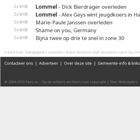
Lommel
- Dick Bierdrager overleden
Za 8/08
Lommel
- Alex Geys wint jeugdkoers in 
Za 8/08
Marie-Paule Janssen overleden
Za 8/08
Shame on you, Germany
Za 8/08
Bijna twee op drie te snel in zone 30
Za 8/08
U bent hier:
Startpagina
»
Lommel
»
Robin Henkens blijft assistent-coach bij L
Contacteer ons
|
Adverteer
|
Over deze site
|
Gemeente-info & link
© 2004-2013
Faes nv
-
Op de artikels en foto’s rust copyright
|
Site: Webstylers