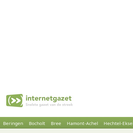
Beringen
Bocholt
Bree
Hamont-Achel
Hechtel-Ekse