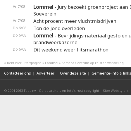
Lommel
- Jury bezoekt groenproject aan
Vr 7/08
Soeverein
Acht procent meer vluchtmisdrijven
Vr 7/08
Ton de Jong overleden
Do 6/08
Lommel
- Bevrijdingsmateriaal gestolen u
Do 6/08
brandweerkazerne
Dit weekend weer flitsmarathon
Do 6/08
U bent hier:
Startpagina
»
Lommel
»
Samana Centrum op rolstoelwandeling
Contacteer ons
|
Adverteer
|
Over deze site
|
Gemeente-info & link
© 2004-2013
Faes nv
-
Op de artikels en foto’s rust copyright
|
Site: Webstylers