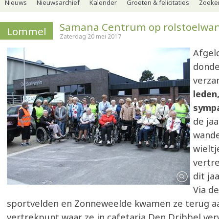
Nieuws
Nieuwsarchief
Kalender
Groeten & felicitaties
Zoeker
Samana Centrum op rolstoelwa
Lommel
Zaterdag 20 mei 2017
Afgel
donde
verz
leden
symp
de jaa
wande
wieltj
vertr
dit ja
Via de
sportvelden en Zonneweelde kwamen ze terug a
vertrekpunt waar ze in cafetaria Den Dribbel v