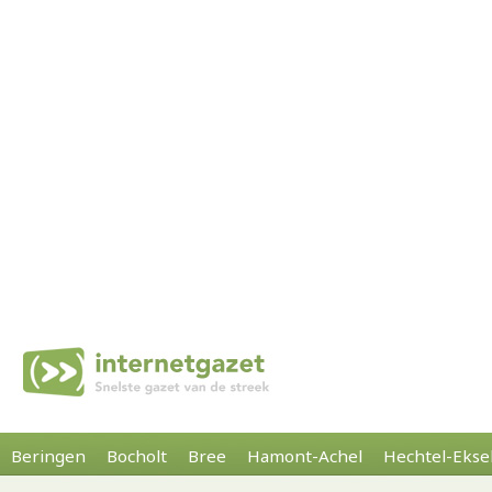
Beringen
Bocholt
Bree
Hamont-Achel
Hechtel-Ekse