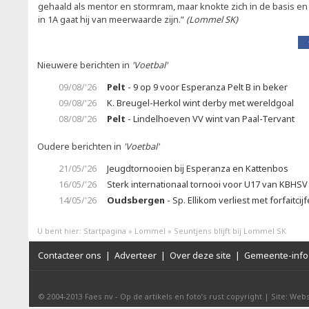
gehaald als mentor en stormram, maar knokte zich in de basis en
in 1A gaat hij van meerwaarde zijn.”
(Lommel SK)
Nieuwere berichten in
'Voetbal'
09/08/'26
Pelt
- 9 op 9 voor Esperanza Pelt B in beker
09/08/'26
K. Breugel-Herkol wint derby met wereldgoal
08/08/'26
Pelt
- Lindelhoeven VV wint van Paal-Tervant
Oudere berichten in
'Voetbal'
21/05/'26
Jeugdtornooien bij Esperanza en Kattenbos
16/05/'26
Sterk internationaal tornooi voor U17 van KBHSV
14/05/'26
Oudsbergen
- Sp. Ellikom verliest met forfaitcij
U bent hier:
Startpagina
»
Lommel
»
Seuntjens blijft bij Lommel SK
Contacteer ons
|
Adverteer
|
Over deze site
|
Gemeente-info 
© 2004-2013
Faes nv
-
Op de artikels en foto’s rust copyright
|
Site: Webs