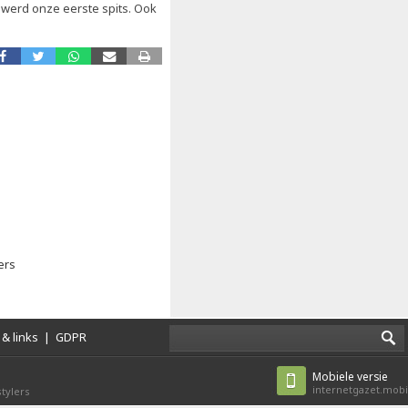
 werd onze eerste spits. Ook
fers
& links
|
GDPR
Mobiele versie
internetgazet.mobi
tylers