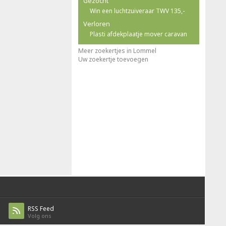
Gezocht
Win een luchtzuiveraar TWV 135,-
Verloren
Plasti afdekplaatje mover caravan
Meer zoekertjes in Lommel
Uw zoekertje toevoegen
RSS Feed
Volg ons