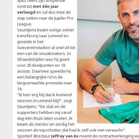
spits heeft zijn aflopende
contract
met één jaar
verlengd
en zal dus mee de
stap zetten naar de Jupiler Pro
League.
Seuntjens kwam vorige zomer
transfervrij naar Lommel en
groeide in het
Soevereinstadion al snel uit tot
een van de smaakmakers. In
38 wedstrijden was hij goed
voor 20 doelpunten en 10
assists. Daarmee speelde hij
een belangrijke rol in de
langverwachte promotie naar
1A.
“Ik ben erg blij dat ik komend
seizoen in Lommel blijf”, zegt
Seuntjens. “De club en de
supporters hebben mij vanaf
dag één thuis laten voelen. Ik
kwam als mentor en eindig het
seizoen als topschutter, dat had ik zelf ook niet verwacht.”
Sportief directeur
Jeffrey van As
noemt de contractverlenging ee