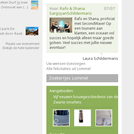
elten Durf jij mee
 Ontmoet een (…)
Voor:
Rafo & Shana
07/07
SargsyanSchildermans
Rafo en Shana, proficiat
met SecondWave! Op
een tsunami aan
t park De
klanten, een oceaan vol
zet door Raak
succes en hopelijk alleen maar goede
golven. Veel succes met jullie nieuwe
Plaats uw evenement
avontuur!
Bekijk de hele kalender
Laura Schildermans
Uw wensen toevoegen
Alle felicitaties uit Lommel
Zoekertjes Lommel
Aangeboden
Vijf eeuwen bouwgeschiedenis van de
Zwarte omafiets