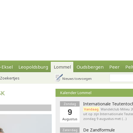
-Eksel
Leopoldsburg
Lommel
Oudsbergen
Peer
Pel
Zoekertjes
Nieuws toevoegen
SK
Kalender Lommel
Internationale Teutentoc
Zondag
Vandaag
Wandelclub Milieu 20
9
uit op zijn Internationale Teut
zondag 9 augustus met (…)
Augustus
De Zandformule
Zaterdag