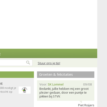
t
Stuur ons je tip!
Groeten & felicitaties
ht
Voor:
SK Lommel
09/08
00 nodigt je
Bedankt, jullie hebben mij een groot
entocht op
plezier gedaan, door een puntje te
pikken bij STVV.
Piet Roijers