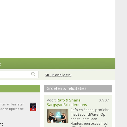
t
Stuur ons je tip!
Groeten & felicitaties
Voor:
Rafo & Shana
07/07
nten willen laten
SargsyanSchildermans
doen tijdens de
Rafo en Shana, proficiat
met SecondWave! Op
een tsunami aan
klanten, een oceaan vol
ht