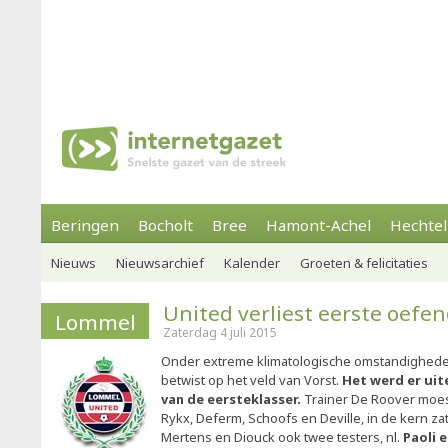
Beringen
Bocholt
Bree
Hamont-Achel
Hechtel
Nieuws
Nieuwsarchief
Kalender
Groeten & felicitaties
United verliest eerste oefe
Lommel
Zaterdag 4 juli 2015
Onder extreme klimatologische omstandighede
betwist op het veld van Vorst.
Het werd er uite
van de eersteklasser.
Trainer De Roover moes
Rykx, Deferm, Schoofs en Deville, in de kern 
Mertens en Diouck ook twee testers, nl.
Paoli 