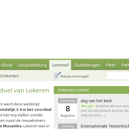
-Eksel
Leopoldsburg
Lommel
Oudsbergen
Peer
Pel
Zoekertjes
Nieuws toevoegen
nduel van Lokeren
Kalender Lommel
dag van het kind
Zaterdag
n werd deze wedstrijd
Morgen
kinderen die hun tale
8
indelijk 2-0 in het voordeel
zien op het podium kunnen dit 
t het nog stellen zonder
'dag van het (…)
Augustus
zaten naast de nieuwkomers
en Musamba
. Lokeren was in
Internationale Teutentoc
Zondag