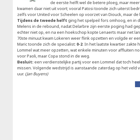
de eerste helft wel de betere ploeg, maar meer
kwamen daar niet uit voort; vooral Patosi toonde zich uiterst bedr
zelfs voor United voor Scheelen op voorzet van Diouck, maar de b
Tijdens de tweede helft
ging het spelpeil fors omhoog, en in 
Melens in de rebound, nadat Delarbre zijn eerste poging had ge
echter niet op, en na een hoekschop kopte Lenaerts maar net lan
70ste minuut kwam Lokeren weer flink opzetten en volgde er een 
Maric toonde zich de specialist:
0-2
. In het laatste kwartier zak
Lommel wat meer opzetten, wat enkele minuten voor affluiten n
voor Paoli, maar Copa stond in de weg.
Besluit:
een verdienstelijke partij voor een Lommel dat toch he
missen. Volgende wedstrijd is aanstaande zaterdag op het veld 
uur.
(Jan Buyens)