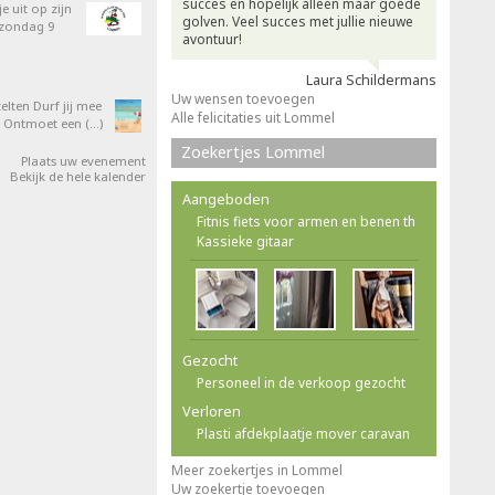
succes en hopelijk alleen maar goede
e uit op zijn
golven. Veel succes met jullie nieuwe
 zondag 9
avontuur!
Laura Schildermans
Uw wensen toevoegen
elten Durf jij mee
Alle felicitaties uit Lommel
 Ontmoet een (…)
Zoekertjes Lommel
Plaats uw evenement
Bekijk de hele kalender
Aangeboden
Fitnis fiets voor armen en benen th
Kassieke gitaar
Gezocht
Personeel in de verkoop gezocht
Verloren
Plasti afdekplaatje mover caravan
Meer zoekertjes in Lommel
Uw zoekertje toevoegen