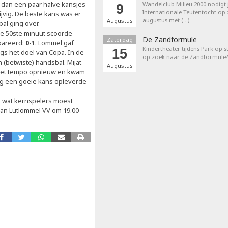
 dan een paar halve kansjes
Wandelclub Milieu 2000 nodigt j
9
Internationale Teutentocht op
ijvig. De beste kans was er
augustus met (…)
Augustus
al ging over.
de 50ste minuut scoorde
De Zandformule
Zaterdag
pareerd:
0-1
. Lommel gaf
Kindertheater tijdens Park op st
15
gs het doel van Copa. In de
op zoek naar de Zandformule?
(betwiste) handsbal. Mijat
Augustus
te het tempo opnieuw en kwam
og een goeie kans opleverde
el wat kernspelers moest
van Lutlommel VV om 19.00