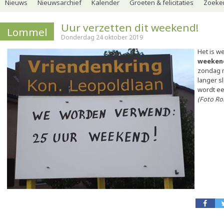
Nieuws
Nieuwsarchief
Kalender
Groeten & felicitaties
Zoeker
Uur verzetten dit weekend!
Lommel
Donderdag 24 oktober 2019
Het is w
weeken
zondag m
langer s
wordt ee
(Foto Ro