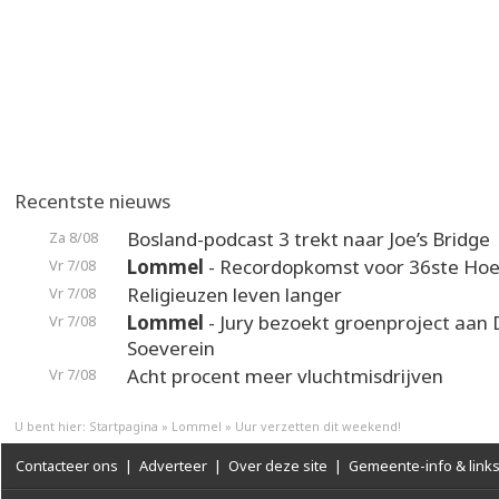
Recentste nieuws
Bosland-podcast 3 trekt naar Joe’s Bridge
Za 8/08
Lommel
- Recordopkomst voor 36ste Hoek
Vr 7/08
Religieuzen leven langer
Vr 7/08
Lommel
- Jury bezoekt groenproject aan
Vr 7/08
Soeverein
Acht procent meer vluchtmisdrijven
Vr 7/08
U bent hier:
Startpagina
»
Lommel
»
Uur verzetten dit weekend!
Contacteer ons
|
Adverteer
|
Over deze site
|
Gemeente-info & link