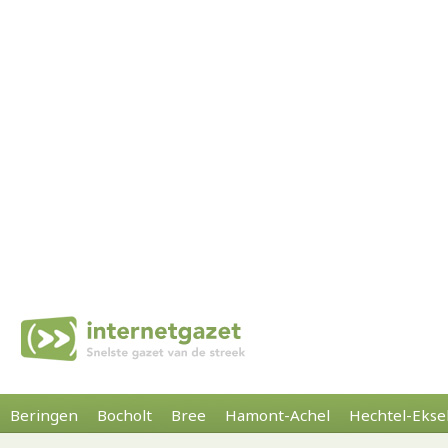
Beringen
Bocholt
Bree
Hamont-Achel
Hechtel-Ekse