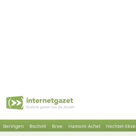
Beringen
Bocholt
Bree
Hamont-Achel
Hechtel-Ekse