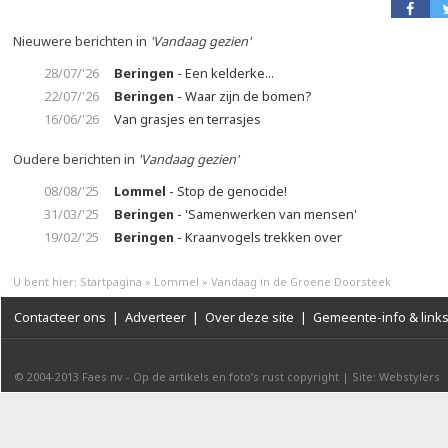
Nieuwere berichten in
'Vandaag gezien'
28/07/'26
Beringen
- Een kelderke...
22/07/'26
Beringen
- Waar zijn de bomen?
16/06/'26
Van grasjes en terrasjes
Oudere berichten in
'Vandaag gezien'
08/08/'25
Lommel
- Stop de genocide!
31/03/'25
Beringen
- 'Samenwerken van mensen'
19/02/'25
Beringen
- Kraanvogels trekken over
U bent hier:
Startpagina
»
Lommel
»
Vandaag in de Groene Doorsteek
Contacteer ons
|
Adverteer
|
Over deze site
|
Gemeente-info & link
© 2004-2013
Faes nv
-
Op de artikels en foto’s rust copyright
|
Site: Webstylers