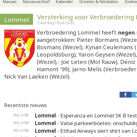
Nieuws
Nieuwsarchief
Kalender
Groeten & felicitaties
Zoeker
Versterking voor Verbroederin
Lommel
Zaterdag 19 juli 2025
Verbroedering Lommel heeft
negen 
aangetrokken: Pieter Bormans (Weze
Bosmans (Wezel), Kynan Ceulemans 
Leopoldsburg), Yaron Geysen (Wezel)
(Wezel),- Joe Leten (Mol Rauw), Deni
Hamont '99), Jarno Melis (Verbroeder
Nick Van Laeken (Wezel).
Recentste nieuws
Lommel
- Esperanza en Lommel SK B test
Wo 5/08
Lommel
- Valse parkeerboetes: onschuldi
Wo 5/08
Lommel
- Etihad Airways siert shirt van 
Wo 5/08