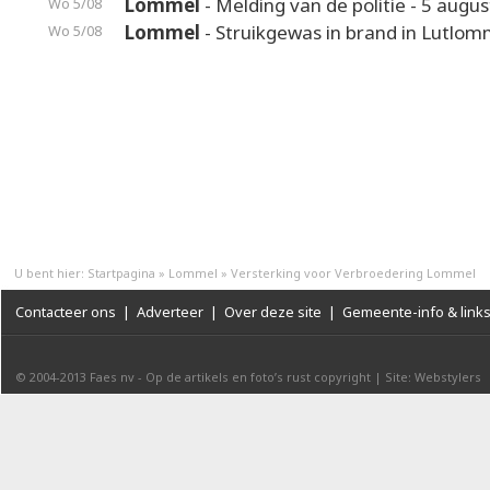
Lommel
- Melding van de politie - 5 augus
Wo 5/08
Lommel
- Struikgewas in brand in Lutlom
Wo 5/08
U bent hier:
Startpagina
»
Lommel
»
Versterking voor Verbroedering Lommel
Contacteer ons
|
Adverteer
|
Over deze site
|
Gemeente-info & link
© 2004-2013
Faes nv
-
Op de artikels en foto’s rust copyright
|
Site: Webstylers