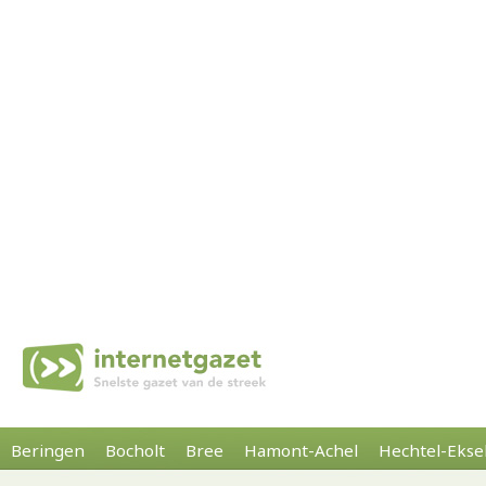
Beringen
Bocholt
Bree
Hamont-Achel
Hechtel-Ekse