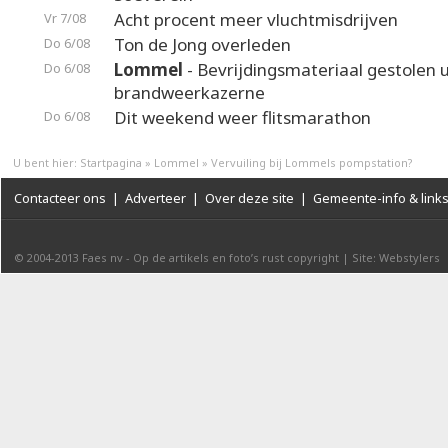
Acht procent meer vluchtmisdrijven
Vr 7/08
Ton de Jong overleden
Do 6/08
Lommel
- Bevrijdingsmateriaal gestolen u
Do 6/08
brandweerkazerne
Dit weekend weer flitsmarathon
Do 6/08
U bent hier:
Startpagina
»
Lommel
»
Vervuiling bij Lommels pompstation?
Contacteer ons
|
Adverteer
|
Over deze site
|
Gemeente-info & link
© 2004-2013
Faes nv
-
Op de artikels en foto’s rust copyright
|
Site: Webstylers