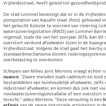
Vrijheidsstraat, heeft geleid tot gezondheidspr
De stad Lommel bevestigt dat er in de Vrijheidss
pompstation van Aquafin staat
(foto)
, gebouwd in
het gehucht Kolonie te voorzien van riolering ric
waterzuiveringsstation (RWZI) van Lommel-Barrie
regenval, zoals die van het voorjaar 2016, kan dit 
overstort verdund afvalwater lozen in de baangra
Vrijheidsstraat. Volgens de stad gaat het hierbij
standaardmechanisme binnen rioleringssysteme
overbelasting te voorkomen.
Schepen van Milieu Joris Mertens vraagt echter
nuance
. “Zware metalen zoals cadmium en lood z
bestanddelen van huishoudelijk afvalwater, zelfs 
industrieel afvalwater, en komen dus ook niet via
rioolwaterzuiveringsinstallatie of een overstort i
terecht,” aldus Mertens. “Deze vervuiling is een
h
erfenis
van de zware industriële activiteiten in d