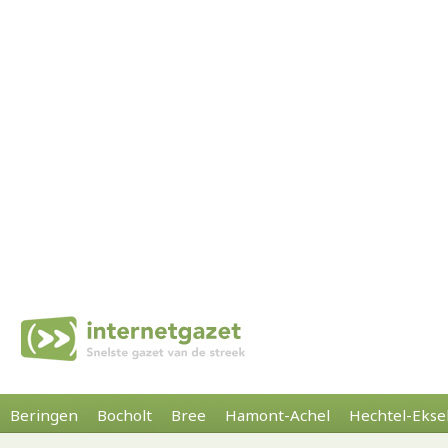
Beringen
Bocholt
Bree
Hamont-Achel
Hechtel-Ekse