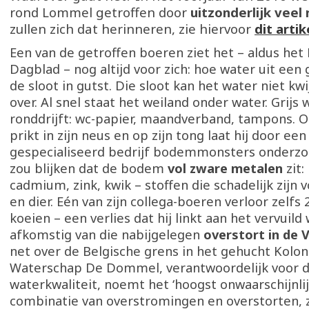
rond Lommel getroffen door
uitzonderlijk veel
zullen zich dat herinneren, zie hiervoor
dit artik
Een van de getroffen boeren ziet het – aldus het
Dagblad – nog altijd voor zich: hoe water uit een 
de sloot in gutst. Die sloot kan het water niet kw
over. Al snel staat het weiland onder water. Grijs 
ronddrijft: wc-papier, maandverband, tampons. 
prikt in zijn neus en op zijn tong laat hij door een
gespecialiseerd bedrijf bodemmonsters onderzo
zou blijken dat de bodem
vol zware metalen
zit:
cadmium, zink, kwik – stoffen die schadelijk zijn 
en dier. Eén van zijn collega-boeren verloor zelfs 
koeien – een verlies dat hij linkt aan het vervuild
afkomstig van die nabijgelegen
overstort in de V
net over de Belgische grens in het gehucht Kolon
Waterschap De Dommel, verantwoordelijk voor 
waterkwaliteit, noemt het ‘hoogst onwaarschijnlij
combinatie van overstromingen en overstorten, z