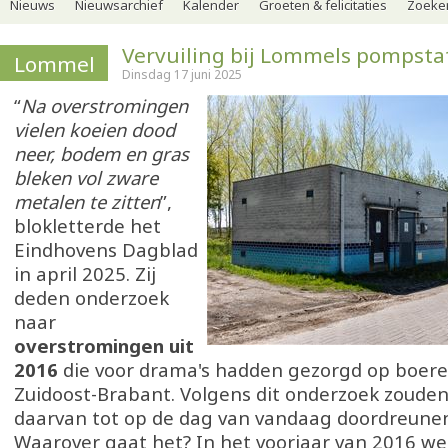
Nieuws
Nieuwsarchief
Kalender
Groeten & felicitaties
Zoeker
Vervuiling bij Lommels pompsta
Lommel
Dinsdag 17 juni 2025
“
Na overstromingen
vielen koeien dood
neer, bodem en gras
bleken vol zware
metalen te zitten
”,
blokletterde het
Eindhovens Dagblad
in april 2025. Zij
deden onderzoek
naar
overstromingen uit
2016
die voor drama's hadden gezorgd op boere
Zuidoost-Brabant. Volgens dit onderzoek zoude
daarvan tot op de dag van vandaag doordreune
Waarover gaat het? In het voorjaar van 2016 we