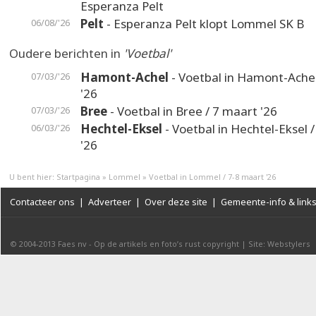
Esperanza Pelt
Pelt
- Esperanza Pelt klopt Lommel SK B
06/08/'26
Oudere berichten in
'Voetbal'
Hamont-Achel
- Voetbal in Hamont-Achel
07/03/'26
'26
Bree
- Voetbal in Bree / 7 maart '26
07/03/'26
Hechtel-Eksel
- Voetbal in Hechtel-Eksel 
06/03/'26
'26
U bent hier:
Startpagina
»
Lommel
»
Voetbal in Lommel / 7-8 maart '26
Contacteer ons
|
Adverteer
|
Over deze site
|
Gemeente-info & link
© 2004-2013
Faes nv
-
Op de artikels en foto’s rust copyright
|
Site: Webstylers