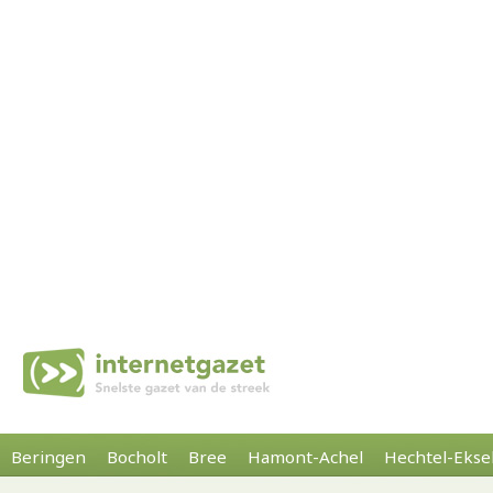
Beringen
Bocholt
Bree
Hamont-Achel
Hechtel-Ekse