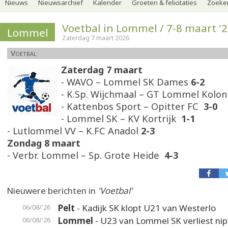
Nieuws
Nieuwsarchief
Kalender
Groeten & felicitaties
Zoeker
Voetbal in Lommel / 7-8 maart '
Lommel
Zaterdag 7 maart 2026
Voetbal
Zaterdag 7 maart
- WAVO – Lommel SK Dames
6-2
- K.Sp. Wijchmaal – GT Lommel Kolo
- Kattenbos Sport – Opitter FC
3-0
- Lommel SK – KV Kortrijk
1-1
- Lutlommel VV – K.FC Anadol
2-3
Zondag 8 maart
- Verbr. Lommel – Sp. Grote Heide
4-3
Nieuwere berichten in
'Voetbal'
Pelt
- Kadijk SK klopt U21 van Westerlo
06/08/'26
Lommel
- U23 van Lommel SK verliest nip
06/08/'26