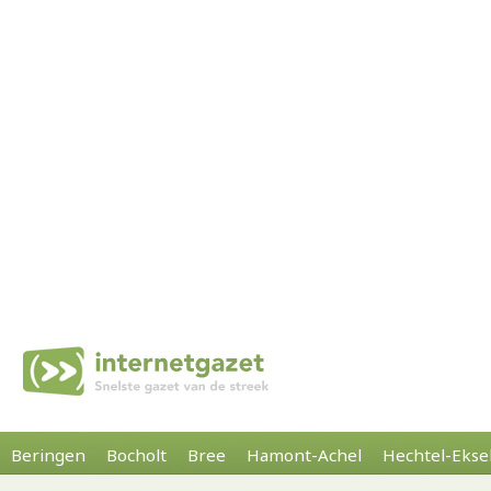
Beringen
Bocholt
Bree
Hamont-Achel
Hechtel-Ekse