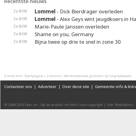
Recentste nieuws
Lommel
- Dick Bierdrager overleden
Za 8/08
Lommel
- Alex Geys wint jeugdkoers in 
Za 8/08
Marie-Paule Janssen overleden
Za 8/08
Shame on you, Germany
Za 8/08
Bijna twee op drie te snel in zone 30
Za 8/08
U bent hier:
Startpagina
»
Lommel
»
Werkmateriaal gestolen op begraafplaats
Contacteer ons
|
Adverteer
|
Over deze site
|
Gemeente-info & link
© 2004-2013
Faes nv
-
Op de artikels en foto’s rust copyright
|
Site: Webstylers