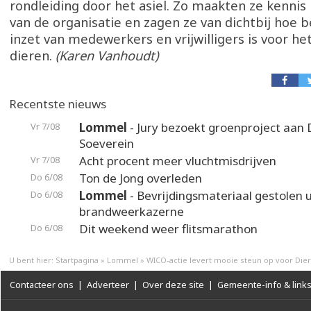
rondleiding door het asiel. Zo maakten ze kenni
van de organisatie en zagen ze van dichtbij hoe b
inzet van medewerkers en vrijwilligers is voor het
dieren.
(Karen Vanhoudt)
Recentste nieuws
Lommel
- Jury bezoekt groenproject aan
Vr 7/08
Soeverein
Acht procent meer vluchtmisdrijven
Vr 7/08
Ton de Jong overleden
Do 6/08
Lommel
- Bevrijdingsmateriaal gestolen u
Do 6/08
brandweerkazerne
Dit weekend weer flitsmarathon
Do 6/08
U bent hier:
Startpagina
»
Lommel
»
WICO-actie levert mooie steun op voor Dier
Contacteer ons
|
Adverteer
|
Over deze site
|
Gemeente-info & link