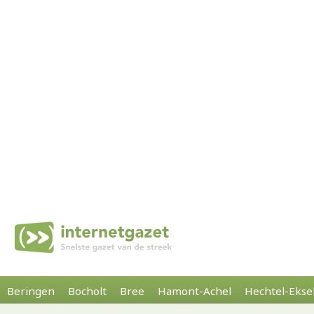
Beringen
Bocholt
Bree
Hamont-Achel
Hechtel-Ekse