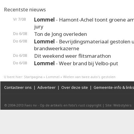
Recentste nieuws
Lommel
- Hamont-Achel toont groene am
Vr 7/08
jury
Ton de Jong overleden
Do 6/08
Lommel
- Bevrijdingsmateriaal gestolen u
Do 6/08
brandweerkazerne
Dit weekend weer flitsmarathon
Do 6/08
Lommel
- Weer brand bij Velbo-put
Do 6/08
U bent hier:
Startpagina
»
Lommel
»
Wielen van twee auto's gestolen
Contacteer ons
|
Adverteer
|
Over deze site
|
Gemeente-info & link
© 2004-2013
Faes nv
-
Op de artikels en foto’s rust copyright
|
Site: Webstylers