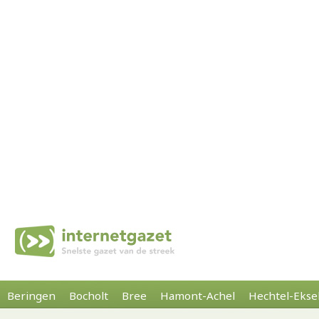
Beringen
Bocholt
Bree
Hamont-Achel
Hechtel-Ekse