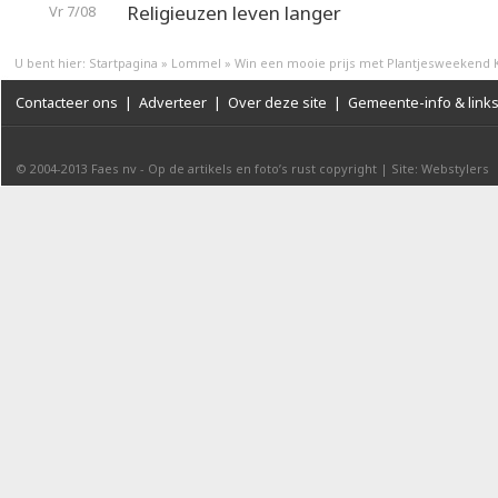
Religieuzen leven langer
Vr 7/08
U bent hier:
Startpagina
»
Lommel
»
Win een mooie prijs met Plantjesweekend 
Contacteer ons
|
Adverteer
|
Over deze site
|
Gemeente-info & link
© 2004-2013
Faes nv
-
Op de artikels en foto’s rust copyright
|
Site: Webstylers