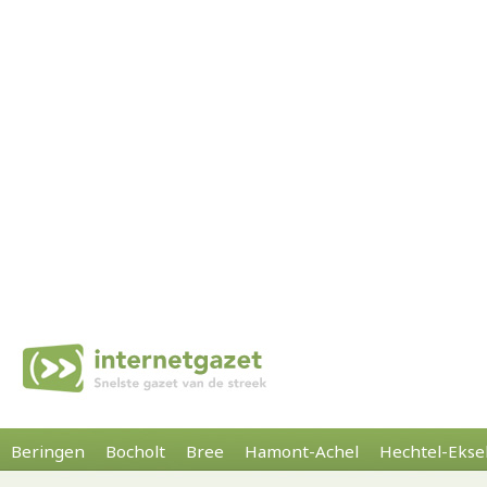
Beringen
Bocholt
Bree
Hamont-Achel
Hechtel-Ekse