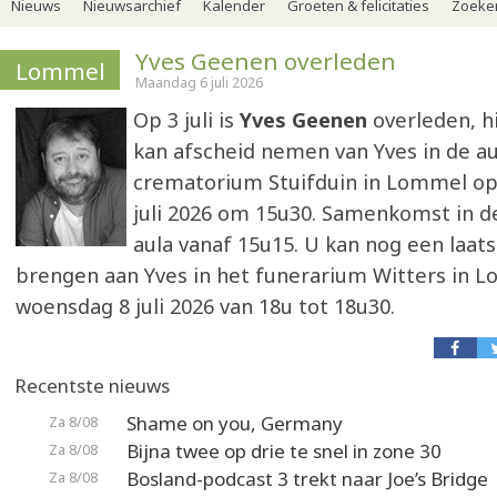
Nieuws
Nieuwsarchief
Kalender
Groeten & felicitaties
Zoeker
Yves Geenen overleden
Lommel
Maandag 6 juli 2026
Op 3 juli is
Yves Geenen
overleden, hi
kan afscheid nemen van Yves in de au
crematorium Stuifduin in Lommel o
juli 2026 om 15u30. Samenkomst in de
aula vanaf 15u15. U kan nog een laat
brengen aan Yves in het funerarium Witters in 
woensdag 8 juli 2026 van 18u tot 18u30.
Recentste nieuws
Shame on you, Germany
Za 8/08
Bijna twee op drie te snel in zone 30
Za 8/08
Bosland-podcast 3 trekt naar Joe’s Bridge
Za 8/08