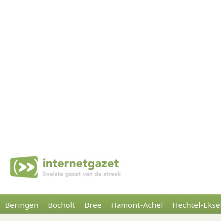
Beringen
Bocholt
Bree
Hamont-Achel
Hechtel-Ekse