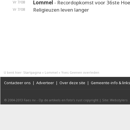
Lommel
- Recordopkomst voor 36ste Hoek
Vr 7/08
Religieuzen leven langer
Vr 7/08
U bent hier:
Startpagina
»
Lommel
»
Yves Geenen overleden
Contacteer ons
|
Adverteer
|
Over deze site
|
Gemeente-info & link
© 2004-2013
Faes nv
-
Op de artikels en foto’s rust copyright
|
Site: Webstylers