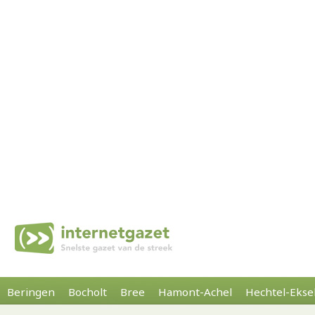
Beringen
Bocholt
Bree
Hamont-Achel
Hechtel-Ekse