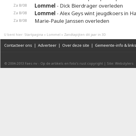
Lommel
- Dick Bierdrager overleden
Za 8/08
Lommel
- Alex Geys wint jeugdkoers in 
Za 8/08
Marie-Paule Janssen overleden
Za 8/08
U bent hier:
Startpagina
»
Lommel
»
Zandtapijten dit jaar in 3D
Contacteer ons
|
Adverteer
|
Over deze site
|
Gemeente-info & link
© 2004-2013
Faes nv
-
Op de artikels en foto’s rust copyright
|
Site: Webstylers