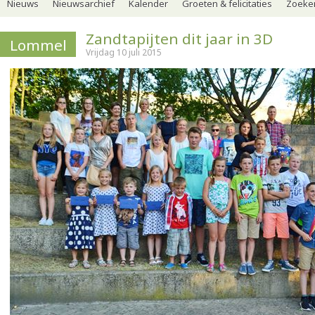
Nieuws
Nieuwsarchief
Kalender
Groeten & felicitaties
Zoeker
Zandtapijten dit jaar in 3D
Lommel
Vrijdag 10 juli 2015