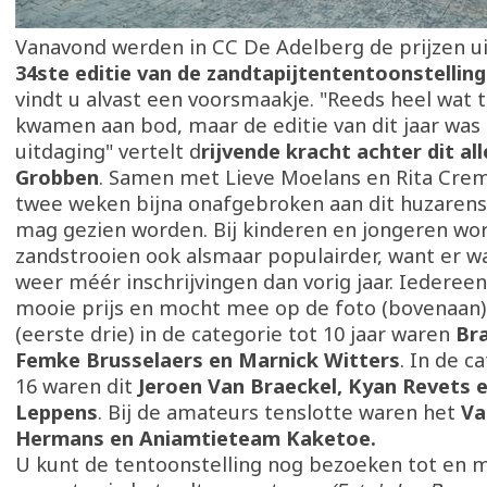
Vanavond werden in CC De Adelberg de prijzen u
34ste editie van de zandtapijtententoonstelling
vindt u alvast een voorsmaakje. "Reeds heel wat 
kwamen aan bod, maar de editie van dit jaar was
uitdaging" vertelt d
rijvende kracht achter dit al
Grobben
. Samen met Lieve Moelans en Rita Cre
twee weken bijna onafgebroken aan dit huzarenstu
mag gezien worden. Bij kinderen en jongeren wo
zandstrooien ook alsmaar populairder, want er wa
weer méér inschrijvingen dan vorig jaar. Iederee
mooie prijs en mocht mee op de foto (bovenaan).
(eerste drie) in de categorie tot 10 jaar waren
Br
Femke Brusselaers en Marnick Witters
. In de c
16 waren dit
Jeroen Van Braeckel, Kyan Revets 
Leppens
. Bij de amateurs tenslotte waren het
Va
Hermans en Aniamtieteam Kaketoe.
U kunt de tentoonstelling nog bezoeken tot en 