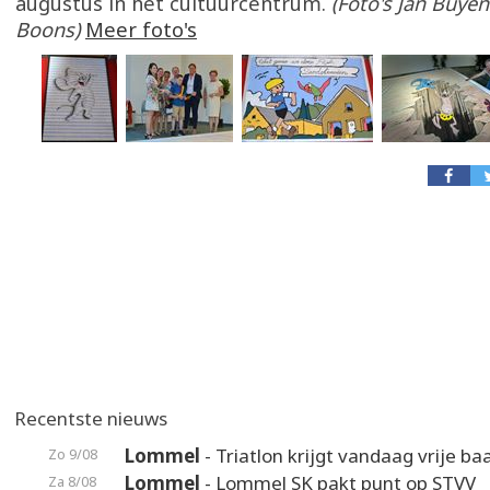
augustus in het cultuurcentrum.
(Foto's Jan Buye
Boons)
Meer foto's
Recentste nieuws
Lommel
- Triatlon krijgt vandaag vrije ba
Zo 9/08
Lommel
- Lommel SK pakt punt op STVV
Za 8/08