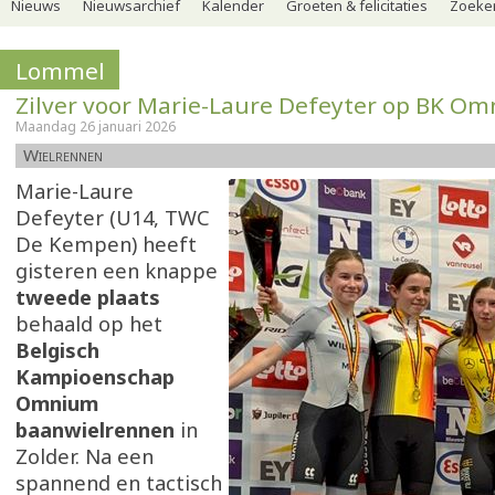
Nieuws
Nieuwsarchief
Kalender
Groeten & felicitaties
Zoeker
Lommel
Zilver voor Marie-Laure Defeyter op BK O
Maandag 26 januari 2026
Wielrennen
Marie-Laure
Defeyter (U14, TWC
De Kempen) heeft
gisteren een knappe
tweede plaats
behaald op het
Belgisch
Kampioenschap
Omnium
baanwielrennen
in
Zolder. Na een
spannend en tactisch