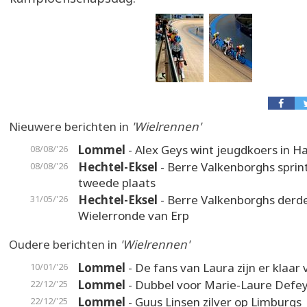
Nieuwere berichten in
'Wielrennen'
Lommel
- Alex Geys wint jeugdkoers in 
08/08/'26
Hechtel-Eksel
- Berre Valkenborghs sprin
08/08/'26
tweede plaats
Hechtel-Eksel
- Berre Valkenborghs derde
31/05/'26
Wielerronde van Erp
Oudere berichten in
'Wielrennen'
Lommel
- De fans van Laura zijn er klaar 
10/01/'26
Lommel
- Dubbel voor Marie-Laure Defe
22/12/'25
Lommel
- Guus Linsen zilver op Limburgs
22/12/'25