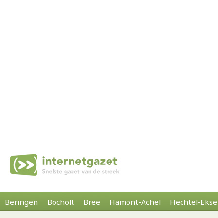
Beringen
Bocholt
Bree
Hamont-Achel
Hechtel-Ekse