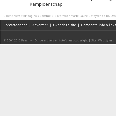
Kampioenschap
U bent hier:
Startpagina
»
Lommel
»
Zilver voor Marie-Laure Defeyter op BK O
Contacteer ons
|
Adverteer
|
Over deze site
|
Gemeente-info & link
© 2004-2013
Faes nv
-
Op de artikels en foto’s rust copyright
|
Site: Webstylers