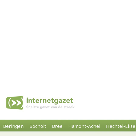
Beringen
Bocholt
Bree
Hamont-Achel
Hechtel-Ekse