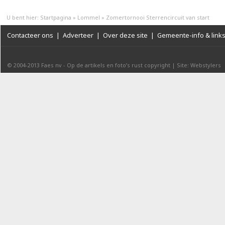
U bent hier:
Startpagina
»
Lommel
»
Zomertornooi Sterrencircuit van start
Contacteer ons
|
Adverteer
|
Over deze site
|
Gemeente-info & link
© 2004-2013
Faes nv
-
Op de artikels en foto’s rust copyright
|
Site: Webstylers