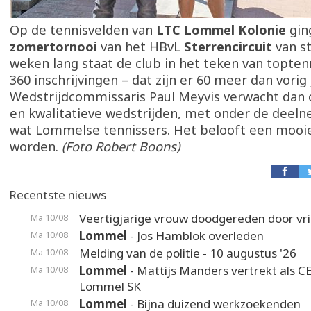
Op de tennisvelden van
LTC Lommel Kolonie
gin
zomertornooi
van het HBvL
Sterrencircuit
van st
weken lang staat de club in het teken van toptenn
360 inschrijvingen – dat zijn er 60 meer dan vorig j
Wedstrijdcommissaris Paul Meyvis verwacht dan
en kwalitatieve wedstrijden, met onder de deel
wat Lommelse tennissers. Het belooft een mooie
worden.
(Foto Robert Boons)
Recentste nieuws
Veertigjarige vrouw doodgereden door vr
Ma 10/08
Lommel
- Jos Hamblok overleden
Ma 10/08
Melding van de politie - 10 augustus '26
Ma 10/08
Lommel
- Mattijs Manders vertrekt als C
Ma 10/08
Lommel SK
Lommel
- Bijna duizend werkzoekenden
Ma 10/08