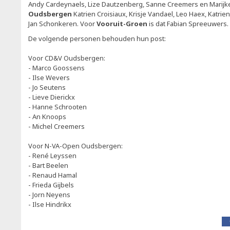
Andy Cardeynaels, Lize Dautzenberg, Sanne Creemers en Marijk
Oudsbergen
Katrien Croisiaux, Krisje Vandael, Leo Haex, Katrie
Jan Schonkeren. Voor
Vooruit-Groen
is dat Fabian Spreeuwers.
De volgende personen behouden hun post:
Voor CD&V Oudsbergen:
- Marco Goossens
- Ilse Wevers
- Jo Seutens
- Lieve Dierickx
- Hanne Schrooten
- An Knoops
- Michel Creemers
Voor N-VA-Open Oudsbergen:
- René Leyssen
- Bart Beelen
- Renaud Hamal
- Frieda Gijbels
- Jorn Neyens
- Ilse Hindrikx