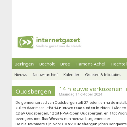
Beringen
Bocholt
Bree
Hamont-Achel
Hechtel
Nieuws
Nieuwsarchief
Kalender
Groeten & felicitaties
14 nieuwe verkozenen 
Oudsbergen
Maandag 14 oktober 2024
De gemeenteraad van Oudsbergen telt 27 leden, en na de install
zullen daar maar liefst
14 nieuwe raadsleden
in zitten. 14 lede
CD&V Oudsbergen, 12 tot N-VA-Open Oudsbergen, en 1 tot Vooru
overigens met
Ilse Wevers
een nieuwe burgemeester.
De nieuwkomers zijn: voor
CD&V Oudsbergen
Johan Bongaerts, 