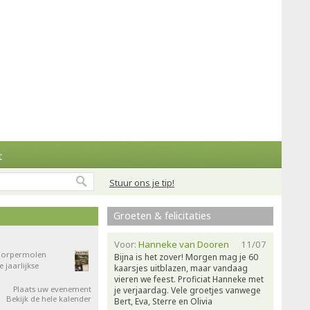
t
Stuur ons je tip!
Groeten & felicitaties
Voor:
Hanneke van Dooren
11/07
 Dorpermolen
Bijna is het zover! Morgen mag je 60
jaarlijkse
kaarsjes uitblazen, maar vandaag
vieren we feest. Proficiat Hanneke met
Plaats uw evenement
je verjaardag. Vele groetjes vanwege
Bekijk de hele kalender
Bert, Eva, Sterre en Olivia