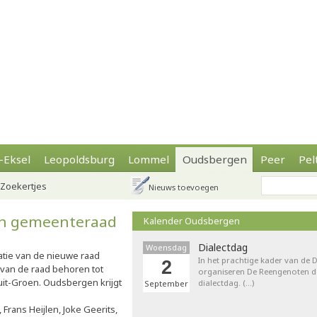
-Eksel
Leopoldsburg
Lommel
Oudsbergen
Peer
Pel
Zoekertjes
Nieuws toevoegen
in gemeenteraad
Kalender Oudsbergen
Dialectdag
Woensdag
atie van de nieuwe raad
In het prachtige kader van de
2
n van de raad behoren tot
organiseren De Reengenoten de 
it-Groen. Oudsbergen krijgt
dialectdag. (…)
September
Frans Heijlen, Joke Geerits,