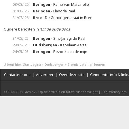
08/08/'26
Beringen
- Ramp van Marcinelle
01/08/'26
Beringen
- Flandria Paal
31/07/'26
Bree
- De Gerdingenstraat in Bree
Oudere berichten in
'Uit de oude doos'
31/05/'25
Beringen
- Sint-Jansgilde Paal
29/05/'25
Oudsbergen
- Kapelaan Aerts
24/05/'25
Beringen
- Bezoek aan de mijn
U bent hier:
Startpagina
»
Oudsbergen
»
Eremis pater Jan Jeunen
Contacteer ons
|
Adverteer
|
Over deze site
|
Gemeente-info & link
© 2004-2013
Faes nv
-
Op de artikels en foto’s rust copyright
|
Site: Webstylers