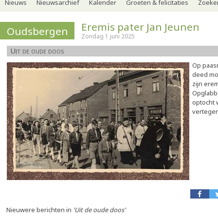
Nieuws
Nieuwsarchief
Kalender
Groeten & felicitaties
Zoeker
Eremis pater Jan Jeunen
Oudsbergen
Zondag 1 juni 2025
Uit de oude doos
Op paa
deed mon
zijn ere
Opglabbe
optocht 
vertege
Nieuwere berichten in
'Uit de oude doos'