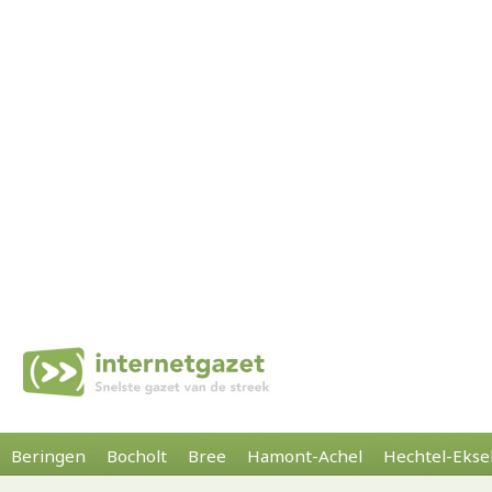
Beringen
Bocholt
Bree
Hamont-Achel
Hechtel-Ekse