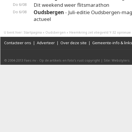
Dit weekend weer flitsmarathon
Do 6/08
Oudsbergen
- Juli-editie Oudsbergen-maga
Do 6/08
actueel
U bent hier:
Startpagina
»
Oudsbergen
»
Heemkring zet vliegveld Y-32 opnieuw 
Contacteer ons
|
Adverteer
|
Over deze site
|
Gemeente-info & link
© 2004-2013
Faes nv
-
Op de artikels en foto’s rust copyright
|
Site: Webstylers