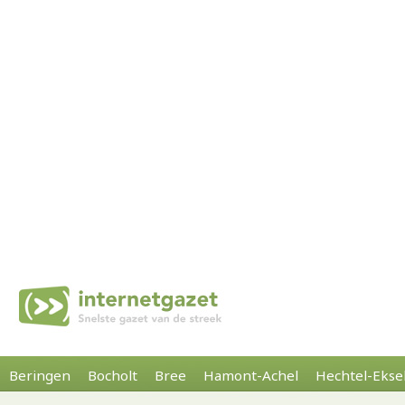
Beringen
Bocholt
Bree
Hamont-Achel
Hechtel-Ekse