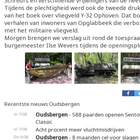
Schreurs en verschillende vrijwilligers van de he
Tijdens de plechtigheid werd ook de tweede dru
van het boek over vliegveld Y-32 Ophoven. Dat b
verhalen van inwoners van Opglabbeek die verb
met het militaire vliegveld.
Morgen brengen we verslag uit rond de toespraa
burgemeester Ilse Wevers tijdens de openingspl
Recentste nieuws Oudsbergen
Oudsbergen
- 588 paarden openen Sento
Vr 7/08
Classic
Acht procent meer vluchtmisdrijven
Vr 7/08
Oudsbergen
- 8 maanden cel voor slagen 
Do 6/08