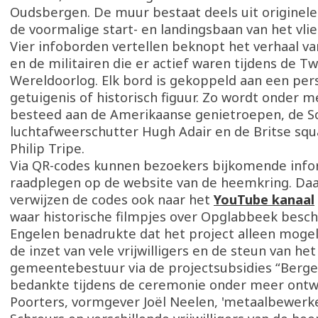
Oudsbergen. De muur bestaat deels uit originele
de voormalige start- en landingsbaan van het vlie
Vier infoborden vertellen beknopt het verhaal v
en de militairen die er actief waren tijdens de T
Wereldoorlog. Elk bord is gekoppeld aan een per
getuigenis of historisch figuur. Zo wordt onder 
besteed aan de Amerikaanse genietroepen, de S
luchtafweerschutter Hugh Adair en de Britse sq
Philip Tripe.
Via QR-codes kunnen bezoekers bijkomende info
raadplegen op de website van de heemkring. Da
verwijzen de codes ook naar het
YouTube kanaal
waar historische filmpjes over Opglabbeek beschi
Engelen benadrukte dat het project alleen mogeli
de inzet van vele vrijwilligers en de steun van het
gemeentebestuur via de projectsubsidies “Bergen
bedankte tijdens de ceremonie onder meer ontw
Poorters, vormgever Joël Neelen, 'metaalbewerke