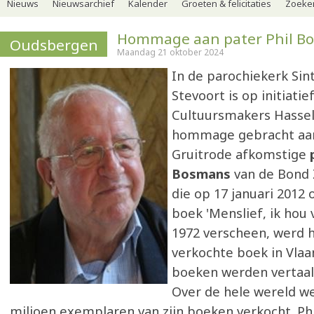
Nieuws
Nieuwsarchief
Kalender
Groeten & felicitaties
Zoeker
Hommage aan pater Phil B
Oudsbergen
Maandag 21 oktober 2024
In de parochiekerk Sin
Stevoort is op initiatie
Cultuursmakers Hassel
hommage gebracht aan
Gruitrode afkomstige
Bosmans
van de Bond
die op 17 januari 2012 
boek 'Menslief, ik hou v
1972 verscheen, werd 
verkochte boek in Vlaa
boeken werden vertaald
Over de hele wereld we
miljoen exemplaren van zijn boeken verkocht. Phi