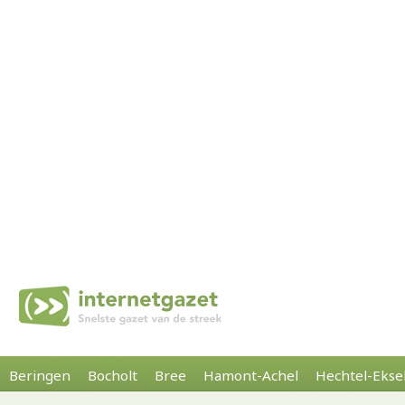
Beringen
Bocholt
Bree
Hamont-Achel
Hechtel-Ekse