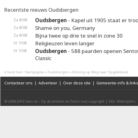
Recentste nieuws Oudsbergen
Oudsbergen
- Kapel uit 1905 staat er troo
Za 8/08
Shame on you, Germany
Za 8/08
Bijna twee op drie te snel in zone 30
Za 8/08
Religieuzen leven langer
Vr 7/08
Oudsbergen
- 588 paarden openen Sento
Vr 7/08
Classic
U bent hier:
Startpagina
»
Oudsbergen
»
Botsing op Weg naar Opglabbeek
Contacteer ons
|
Adverteer
|
Over deze site
|
Gemeente-info & link
© 2004-2013
Faes nv
-
Op de artikels en foto’s rust copyright
|
Site: Webstylers