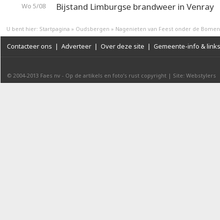
Bijstand Limburgse brandweer in Venray
Wo 5/08
U bent hier:
Startpagina
»
Oudsbergen
»
Nagenieten van Feest onder de Bomen
Contacteer ons
|
Adverteer
|
Over deze site
|
Gemeente-info & link
© 2004-2013
Faes nv
-
Op de artikels en foto’s rust copyright
|
Site: Webstylers