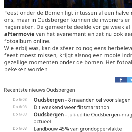
Feest onder de Bomen ligt intussen al een halve
ons, maar in Oudsbergen kunnen de inwoners er n
nagenieten. De gemeente deelde vorige week al
aftermovie
van het evenement en zet nu ook een
fotoalbum online.
Wie erbij was, kan de sfeer zo nog eens herbelev
feest moest missen, krijgt alsnog een mooie ind
gezellige momenten onder de bomen. Het foto
bekeken worden.
Recentste nieuws Oudsbergen
Oudsbergen
- 8 maanden cel voor slagen 
Do 6/08
Dit weekend weer flitsmarathon
Do 6/08
Oudsbergen
- Juli-editie Oudsbergen-maga
Do 6/08
actueel
Landbouw 45% van grondoppervlakte
Do 6/08