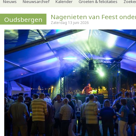
Nieuws
Nieuwsarchief
Kalender
Groeten & felicitaties
Zoeker
Nagenieten van Feest onde
Oudsbergen
Zaterdag 13 juni 2026