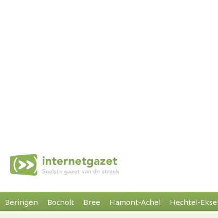
Beringen
Bocholt
Bree
Hamont-Achel
Hechtel-Ekse