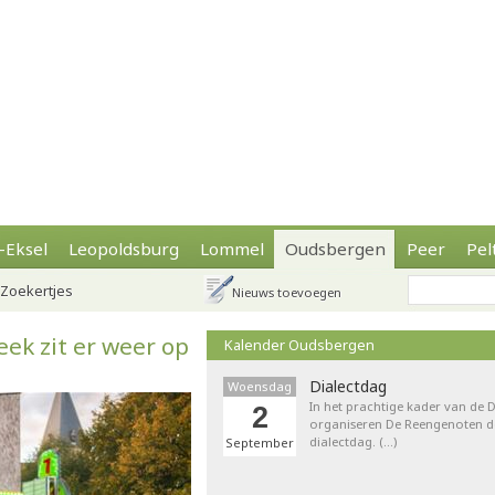
-Eksel
Leopoldsburg
Lommel
Oudsbergen
Peer
Pel
Zoekertjes
Nieuws toevoegen
ek zit er weer op
Kalender Oudsbergen
Dialectdag
Woensdag
In het prachtige kader van de
2
organiseren De Reengenoten de 
dialectdag. (…)
September