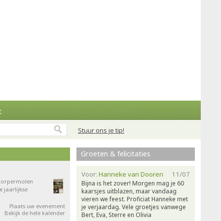
t
Stuur ons je tip!
Groeten & felicitaties
Voor:
Hanneke van Dooren
11/07
 Dorpermolen
Bijna is het zover! Morgen mag je 60
jaarlijkse
kaarsjes uitblazen, maar vandaag
vieren we feest. Proficiat Hanneke met
Plaats uw evenement
je verjaardag. Vele groetjes vanwege
Bekijk de hele kalender
Bert, Eva, Sterre en Olivia