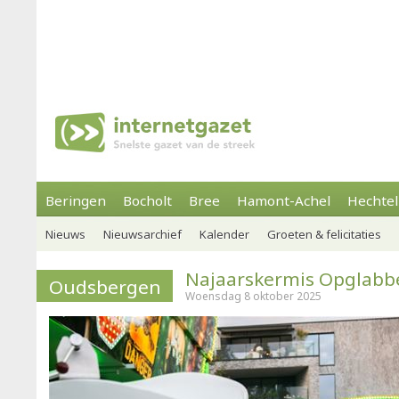
Beringen
Bocholt
Bree
Hamont-Achel
Hechtel
Nieuws
Nieuwsarchief
Kalender
Groeten & felicitaties
Najaarskermis Opglabbe
Oudsbergen
Woensdag 8 oktober 2025