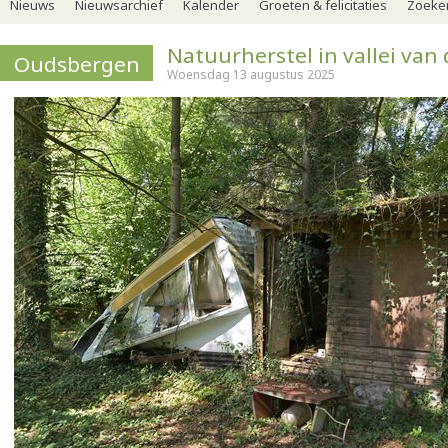
Nieuws
Nieuwsarchief
Kalender
Groeten & felicitaties
Zoeker
Natuurherstel in vallei van
Oudsbergen
Woensdag 13 augustus 2025