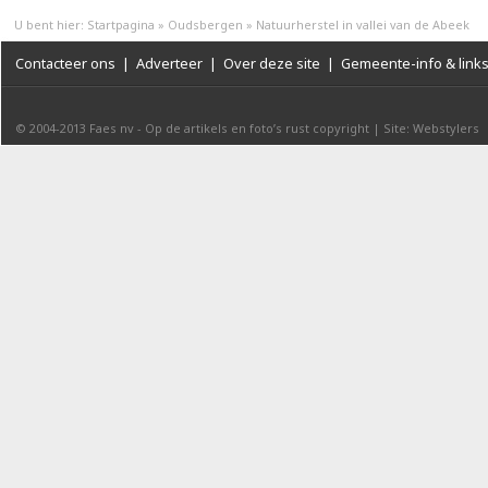
U bent hier:
Startpagina
»
Oudsbergen
»
Natuurherstel in vallei van de Abeek
Contacteer ons
|
Adverteer
|
Over deze site
|
Gemeente-info & link
© 2004-2013
Faes nv
-
Op de artikels en foto’s rust copyright
|
Site: Webstylers