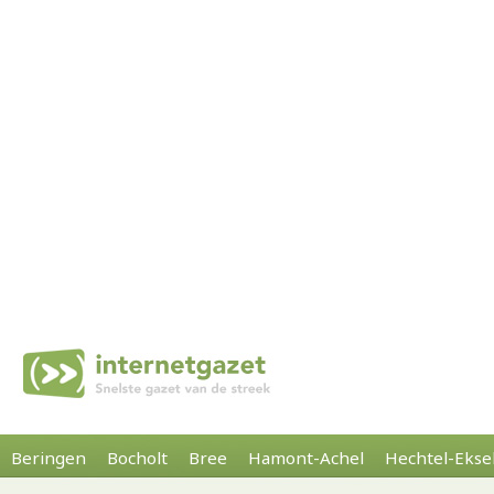
Beringen
Bocholt
Bree
Hamont-Achel
Hechtel-Ekse